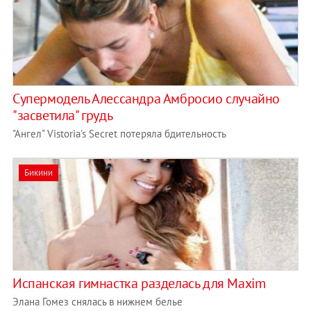
Супермодель Алессандра Амбросио случайно
"засветила" грудь
"Ангел" Vistoria's Secret потеряла бдительность
Бикини
Испанская гимнастка разделась для Maxim
Элана Гомез снялась в нижнем белье