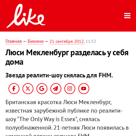
Главная
—
Бикини
—
21 сентября 2012
, 11:52
Люси Мекленбург разделась у себя
дома
Звезда реалити-шоу снялась для FHM.
Британская красотка Люси Мекленбург,
известная зарубежной публике по реалити-
шоу "The Only Way is Essex", снялась
полуобнаженной. 21-летняя Люси появилась в
немецкой версии журнала FHM.