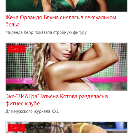
Жена Орландо Блума снялась в сексуальном
белье
Миранда Керр показала стройную фигуру
Бикини
Экс-"ВИА Гра" Татьяна Котова разделась в
фитнес-клубе
Для мужского журнала XXL
Бикини