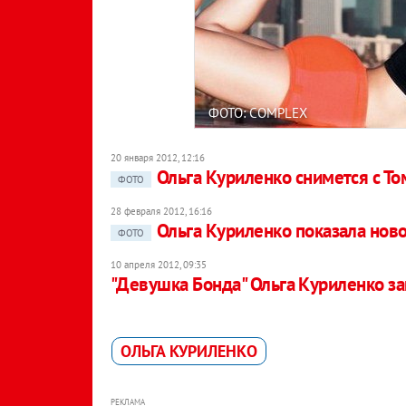
ФОТО: COMPLEX
20 января 2012, 12:16
Ольга Куриленко снимется с Т
ФОТО
28 февраля 2012, 16:16
Ольга Куриленко показала нов
ФОТО
10 апреля 2012, 09:35
"Девушка Бонда" Ольга Куриленко з
ОЛЬГА КУРИЛЕНКО
РЕКЛАМА