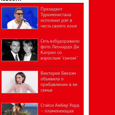
Президент
Туркменистана
исполнил рэп в
честь своего коня
Сеть взбудоражило
фото Леонардо Ди
Каприо со
взрослым "сыном"
Виктория Бекхэм
объявила о
прибавлении в ее
семье
Стэйси Амбер Уорд
– пламенеющая