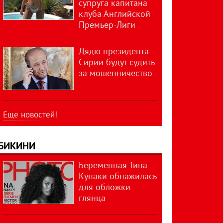
супруга капитана
клуба Английской
Премьер-Лиги
Дядю президента
Сирии будут судить
за мошенничество
Еще новостей!
БИКИНИ
Беременная Тина
Кунаки обнажилась
для обложки
глянца