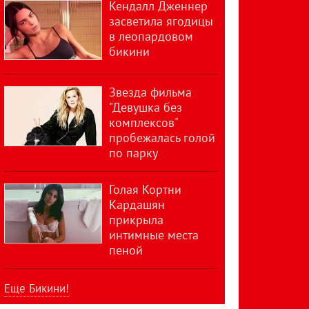
Кендалл Дженнер
засветила ягодицы
в леопардовом
бикини
Звезда фильма
"Девушка без
комплексов"
пробежалась голой
по парку
Голая Кортни
Кардашян
прикрыла
интимные места
пеной
Еще Бикини!