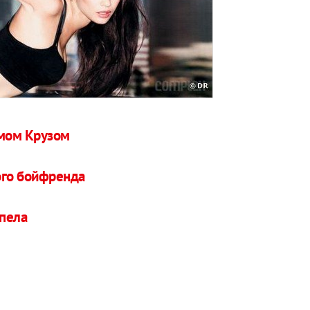
омом Крузом
ого бойфренда
апела