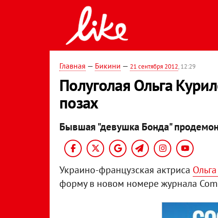
Главная
—
Бикини
—
21 сентября 2012
, 12:29
Полуголая Ольга Курил
позах
Бывшая "девушка Бонда" продемон
Украино-французская актриса
Ольга
форму в новом номере журнала Com