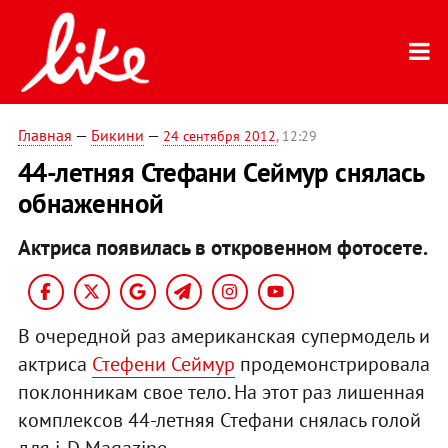
Главная
—
Бикини
—
24 сентября 2012
, 12:29
44-летняя Стефани Сеймур снялась
обнаженной
Актриса появилась в откровенном фотосете.
В очередной раз американская супермодель и
актриса
Стефени Сеймур
продемонстрировала
поклонникам свое тело. На этот раз лишенная
комплексов 44-летняя Стефани снялась голой
для i-D Magazine.