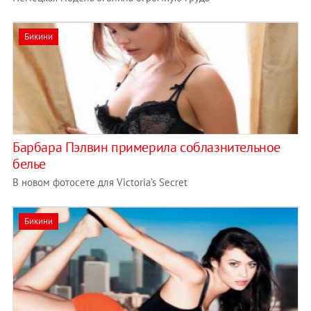
Бикини
Барбара Пэлвин примерила соблазнительное
белье
В новом фотосете для Victoria’s Secret
Бикини