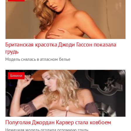
Британская красотка Джоди Гассон показала
грудь
Модель снялась в атласном белье
Бикини
Полуголая Джордан Карвер стала ковбоем
Немецкая модель оголила огромную грудь