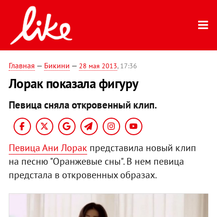
Главная
—
Бикини
—
28 мая 2013
, 17:36
Лорак показала фигуру
Певица сняла откровенный клип.
Певица Ани Лорак
представила новый клип
на песню "Оранжевые сны". В нем певица
предстала в откровенных образах.