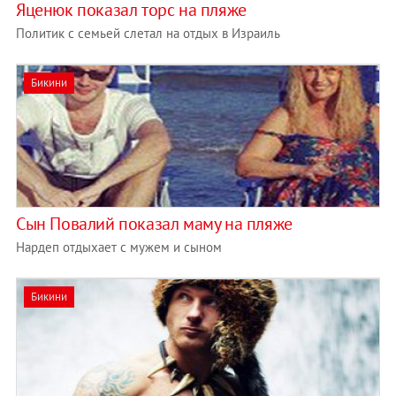
Яценюк показал торс на пляже
Политик с семьей слетал на отдых в Израиль
Бикини
Сын Повалий показал маму на пляже
Нардеп отдыхает с мужем и сыном
Бикини