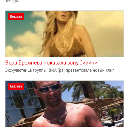
звезды
Бикини
Вера Брежнева показала зону бикини
Экс-участница группы "ВИА Гра" презентовала новый клип
Бикини