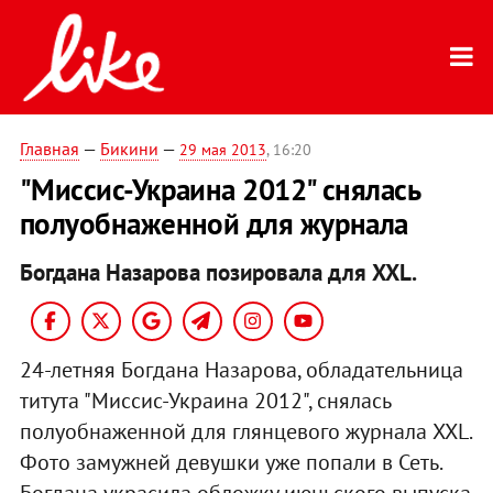
Главная
—
Бикини
—
29 мая 2013
, 16:20
"Миссис-Украина 2012" снялась
полуобнаженной для журнала
Богдана Назарова позировала для XXL.
24-летняя Богдана Назарова, обладательница
титута "Миссис-Украина 2012", снялась
полуобнаженной для глянцевого журнала XXL.
Фото замужней девушки уже попали в Сеть.
Богдана украсила обложку июньского выпуска