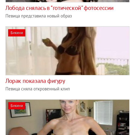
Лобода снялась в "готической" фотосессии
Певица представила новый образ
Бикини
Лорак показала фигуру
Певица сняла откровенный клип
Бикини