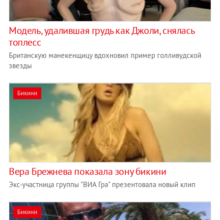
Модель, удалившая грудь как Джоли, снялась
топлесс
Британскую манекенщицу вдохновил пример голливудской
звезды
Бикини
Вера Брежнева показала зону бикини
Экс-участница группы "ВИА Гра" презентовала новый клип
Бикини