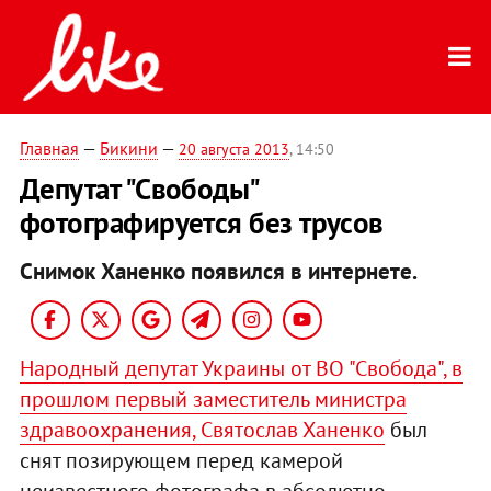
Главная
—
Бикини
—
20 августа 2013
, 14:50
Депутат "Свободы"
фотографируется без трусов
Снимок Ханенко появился в интернете.
Народный депутат Украины от ВО "Свобода", в
прошлом первый заместитель министра
здравоохранения, Святослав Ханенко
был
снят позирующем перед камерой
неизвестного фотографа в абсолютно