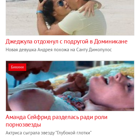
Джеджула отдохнул с подругой в Доминикане
Новая девушка Андрея похожа на Санту Димопулос
Бикини
Аманда Сейфрид разделась ради роли
порнозвезды
Актриса сыграла звезду "Глубокой глотки"