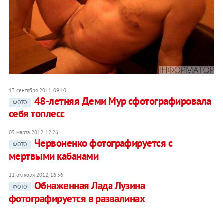
13 сентября 2011, 09:10
48-летняя Деми Мур сфотографировала
ФОТО
себя топлесс
05 марта 2012, 12:26
Червоненко фотографируется с
ФОТО
мертвыми кабанами
11 октября 2012, 16:56
Обнаженная Лада Лузина
ФОТО
фотографируется в развалинах