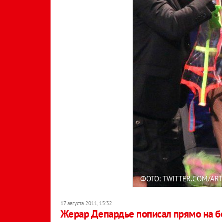
ФОТО: TWITTER.COM/AR
17 августа 2011, 15:32
Жерар Депардье пописал прямо на б