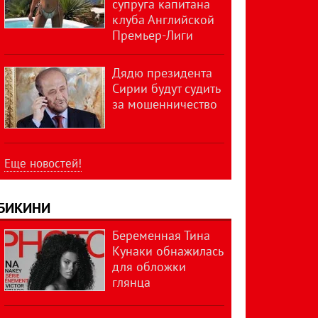
супруга капитана
клуба Английской
Премьер-Лиги
Дядю президента
Сирии будут судить
за мошенничество
Еще новостей!
БИКИНИ
Беременная Тина
Кунаки обнажилась
для обложки
глянца