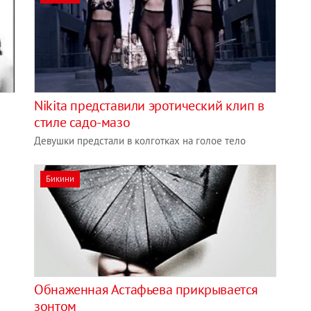
Nikita представили эротический клип в
стиле садо-мазо
Девушки предстали в колготках на голое тело
Бикини
Обнаженная Астафьева прикрывается
зонтом