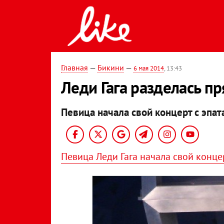
Главная
—
Бикини
—
6 мая 2014
, 13:43
Леди Гага разделась п
Певица начала свой концерт с эпа
Певица Леди Гага начала свой конце