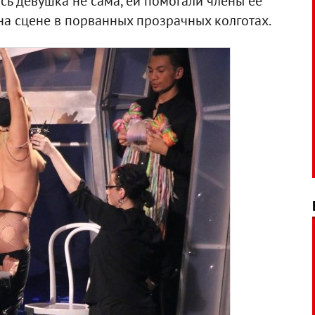
ась девушка не сама, ей помогали члены ее
 на сцене в порванных прозрачных колготах.