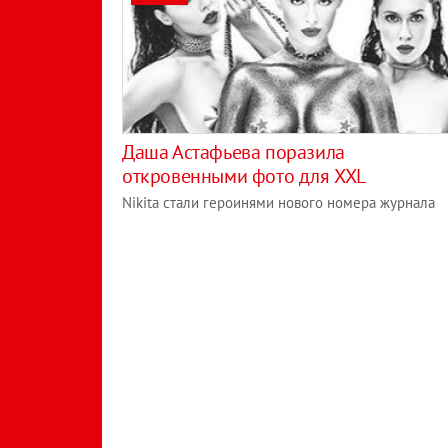
Даша Астафьева поразила
откровенными фото для XXL
Nikita стали героинями нового номера журнала