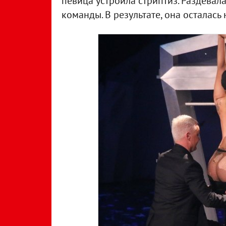
певица устроила стриптиз. Раздевал
команды. В результате, она осталась