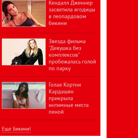
Кендалл Дженнер
засветила ягодицы
в леопардовом
бикини
Звезда фильма
"Девушка без
комплексов"
пробежалась голой
по парку
Голая Кортни
Кардашян
прикрыла
интимные места
пеной
Еще Бикини!