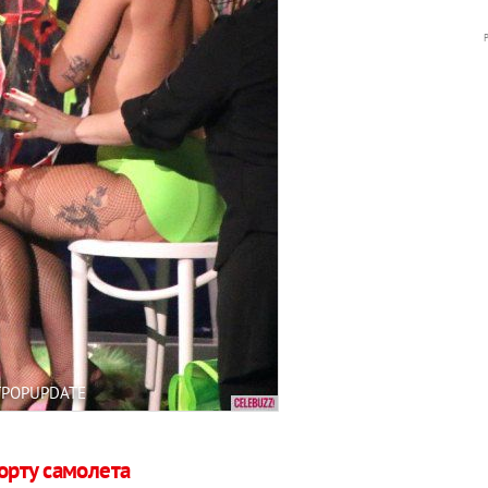
TPOPUPDATE
орту самолета