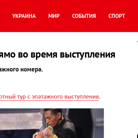
УКРАИНА
МИР
СОБЫТИЯ
СПОРТ
рямо во время выступления
тажного номера.
ртный тур с эпатажного выступления
.