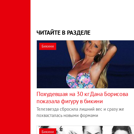
ЧИТАЙТЕ В РАЗДЕЛЕ
Бикини
Похудевшая на 30 кг Дана Борисова
показала фигуру в бикини
Телезвезда сбросила лишний вес и сразу же
похвасталась новыми формами
Бикини