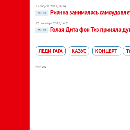
23 августа 2011, 16:14
Рианна занималась самоудовле
ФОТО
12 сентября 2012, 14:21
Голая Дита фон Тиз приняла ду
ФОТО
ЛЕДИ ГАГА
КАЗУС
КОНЦЕРТ
T
РЕКЛАМА