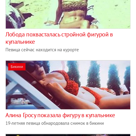
Лобода похвасталась стройной фигурой в
купальнике
Певица сейчас находится на курорте
Бикини
Алина Гросу показала фигуру в купальнике
19-летняя певица обнародовала снимок в бикини