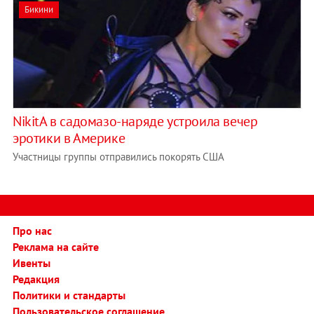
Бикини
NikitА в садомазо-наряде устроила вечер
эротики в Америке
Участницы группы отправились покорять США
Про нас
Реклама на сайте
Ивенты
Редакция
Политики и стандарты
Пользовательское соглашение