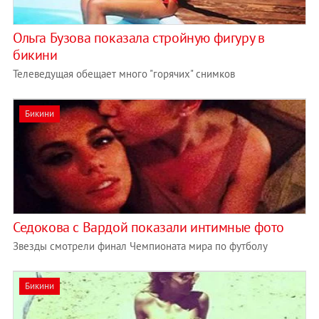
Ольга Бузова показала стройную фигуру в
бикини
Телеведущая обещает много "горячих" снимков
Бикини
Седокова с Вардой показали интимные фото
Звезды смотрели финал Чемпионата мира по футболу
Бикини