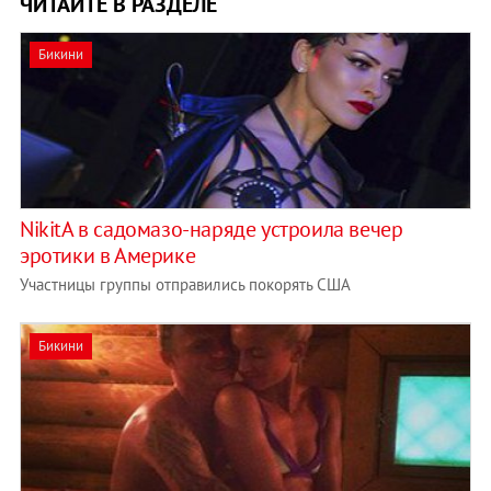
ЧИТАЙТЕ В РАЗДЕЛЕ
Бикини
NikitА в садомазо-наряде устроила вечер
эротики в Америке
Участницы группы отправились покорять США
Бикини