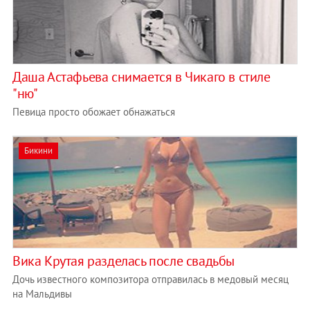
Даша Астафьева снимается в Чикаго в стиле
"ню"
Певица просто обожает обнажаться
Бикини
Вика Крутая разделась после свадьбы
Дочь известного композитора отправилась в медовый месяц
на Мальдивы