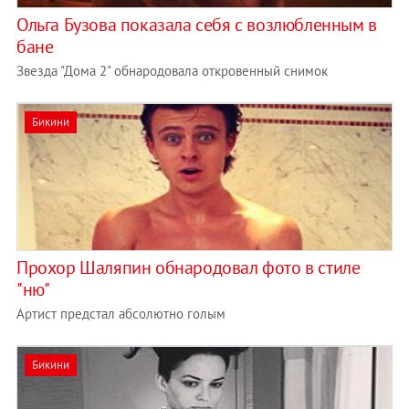
Ольга Бузова показала себя с возлюбленным в
бане
Звезда "Дома 2" обнародовала откровенный снимок
Бикини
Прохор Шаляпин обнародовал фото в стиле
"ню"
Артист предстал абсолютно голым
Бикини