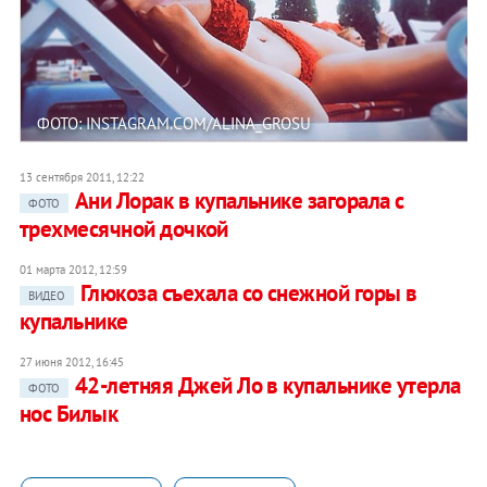
ФОТО: INSTAGRAM.COM/ALINA_GROSU
13 сентября 2011, 12:22
Ани Лорак в купальнике загорала с
ФОТО
трехмесячной дочкой
01 марта 2012, 12:59
Глюкоза съехала со снежной горы в
ВИДЕО
купальнике
27 июня 2012, 16:45
42-летняя Джей Ло в купальнике утерла
ФОТО
нос Билык