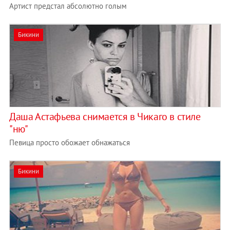
Артист предстал абсолютно голым
Бикини
Даша Астафьева снимается в Чикаго в стиле
"ню"
Певица просто обожает обнажаться
Бикини