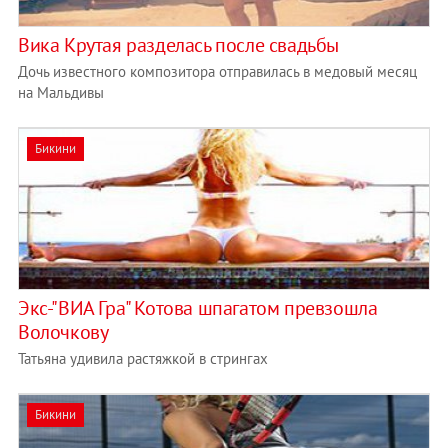
Вика Крутая разделась после свадьбы
Дочь известного композитора отправилась в медовый месяц
на Мальдивы
Бикини
Экс-"ВИА Гра" Котова шпагатом превзошла
Волочкову
Татьяна удивила растяжкой в стрингах
Бикини