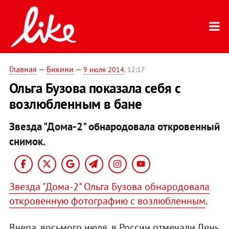
Главная
—
Бикини
—
9 июля 2014
, 12:17
Ольга Бузова показала себя с
возлюбленным в бане
Звезда "Дома-2" обнародовала откровенный
снимок.
Звезда "Дома-2" Ольга Бузова обнародовала
откровенную фотографию с возлюбленным
.
Вчера, восьмого июля, в России отмечали День