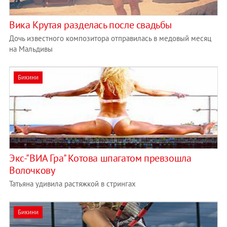
Вика Крутая разделась после свадьбы
Дочь известного композитора отправилась в медовый месяц
на Мальдивы
Бикини
Экс-"ВИА Гра" Котова шпагатом превзошла
Волочкову
Татьяна удивила растяжкой в стрингах
Бикини