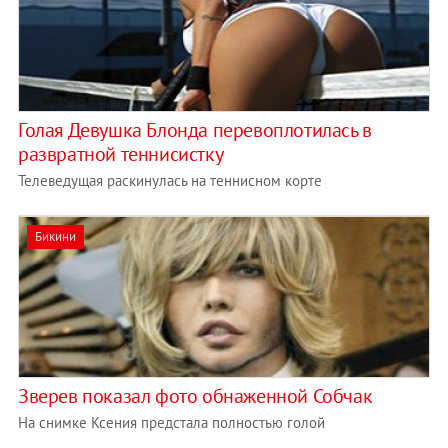
Голая Девушка Блонда перевоплотилась в
развратной теннисистку
Телеведущая раскинулась на теннисном корте
Бикини
Зверев показал фото обнаженной Собчак
На снимке Ксения предстала полностью голой