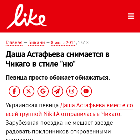
Главная
—
Бикини
—
8 июля 2014
, 13:18
Даша Астафьева снимается в
Чикаго в стиле "ню"
Певица просто обожает обнажаться.
Украинская певица
Даша Астафьева вместе со
всей группой NikitA отправилась в Чикаго
.
Зарубежная поездка не мешает звезде
радовать поклонников откровенными
снимками.