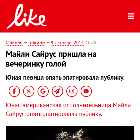
Главная
—
Бикини
—
9 сентября 2014
, 10:28
Майли Сайрус пришла на
вечеринку голой
Юная певица опять эпатировала публику.
Юная американская исполнительница Майли
Сайрус опять эпатировала публику
.