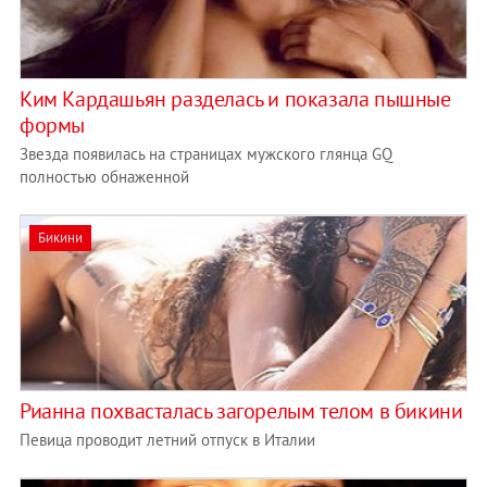
Ким Кардашьян разделась и показала пышные
формы
Звезда появилась на страницах мужского глянца GQ
полностью обнаженной
Бикини
Рианна похвасталась загорелым телом в бикини
Певица проводит летний отпуск в Италии