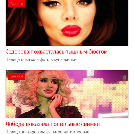
Бикини
Седокова похвасталась пышным бюстом
Певица показала фото в купальнике
Бикини
Лобода показала постельные снимки
Певица эпатировала фанатов интимностью