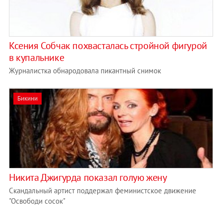
Ксения Собчак похвасталась стройной фигурой
в купальнике
Журналистка обнародовала пикантный снимок
Бикини
Никита Джигурда показал голую жену
Скандальный артист поддержал феминистское движение
"Освободи сосок"