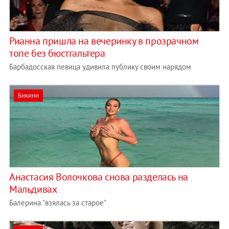
Рианна пришла на вечеринку в прозрачном
топе без бюстгальтера
Барбадосская певица удивила публику своим нарядом
Бикини
Анастасия Волочкова снова разделась на
Мальдивах
Балерина "взялась за старое"