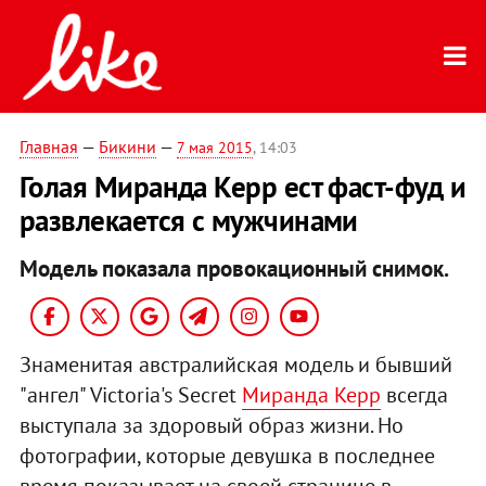
Главная
—
Бикини
—
7 мая 2015
, 14:03
Голая Миранда Керр ест фаст-фуд и
развлекается с мужчинами
Модель показала провокационный снимок.
Знаменитая австралийская модель и бывший
"ангел" Victoria's Secret
Миранда Керр
всегда
выступала за здоровый образ жизни. Но
фотографии, которые девушка в последнее
время показывает на своей странице в