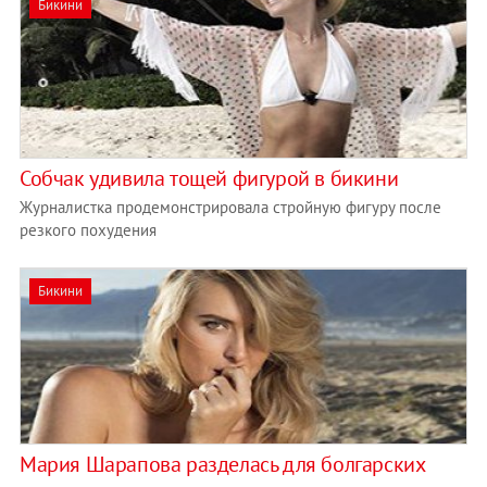
Бикини
Собчак удивила тощей фигурой в бикини
Журналистка продемонстрировала стройную фигуру после
резкого похудения
Бикини
Мария Шарапова разделась для болгарских