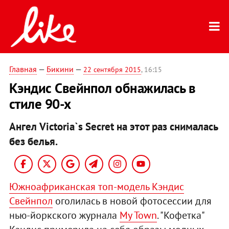
Главная
—
Бикини
—
22 сентября 2015
, 16:15
Кэндис Свейнпол обнажилась в
стиле 90-х
Ангел Victoria`s Secret на этот раз снималась
без белья.
Южноафриканская топ-модель Кэндис
Свейнпол
оголилась в новой фотосессии для
нью-йоркского журнала
My Town
. "Кофетка"