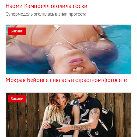
Наоми Кэмпбелл оголила соски
Супермодель оголилась в знак протеста
Бикини
Мокрая Бейонсе снялась в страстном фотосете
Бикини