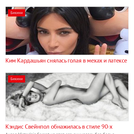
Бикини
Ким Кардашьян снялась голая в мехах и латексе
Бикини
Кэндис Свейнпол обнажилась в стиле 90-х