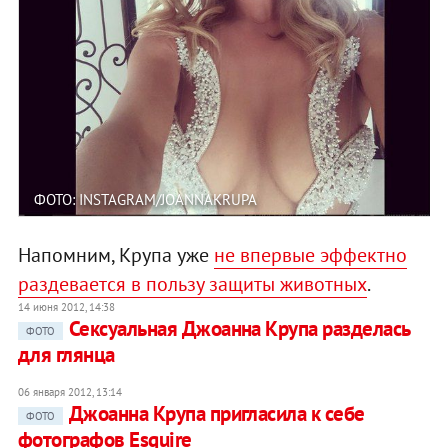
ФОТО: INSTAGRAM/JOANNAKRUPA
Напомним, Крупа уже
не впервые эффектно
раздевается в пользу защиты животных
.
14 июня 2012, 14:38
Сексуальная Джоанна Крупа разделась
ФОТО
для глянца
06 января 2012, 13:14
Джоанна Крупа пригласила к себе
ФОТО
фотографов Esquire