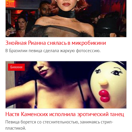
Знойная Рианна снялась в микробикини
В Бразилии певица сделала жаркую фотосессию.
Бикини
Настя Каменских исполнила эротический танец
Певица борется со стеснительностью, занимаясь стрип-
пластикой.