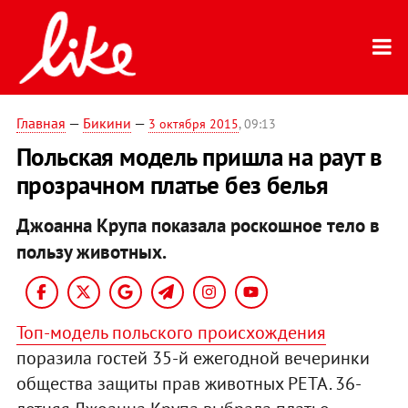
Главная
—
Бикини
—
3 октября 2015
, 09:13
Польская модель пришла на раут в
прозрачном платье без белья
Джоанна Крупа показала роскошное тело в
пользу животных.
Топ-модель польского происхождения
поразила гостей 35-й ежегодной вечеринки
общества защиты прав животных РЕТА. 36-