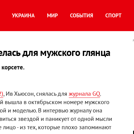
УКРАИНА
МИР
СОБЫТИЯ
СПОРТ
лась для мужского глянца
 корсете.
2)
, Ив Хьюсон, снялась для
журнала GQ
.
ой вышла в октябрьском номере мужского
сой и моделью. В интервью журналу она
овиться звездой и паникует от одной мысли
е лицо - из тех, которые плохо запоминают