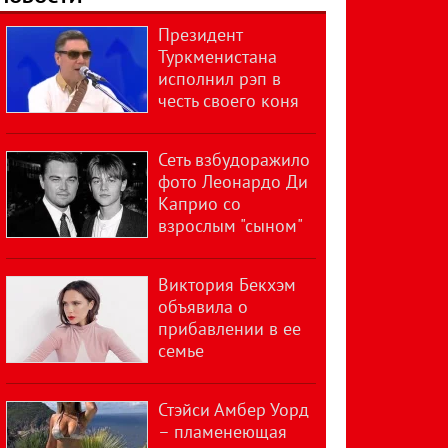
Президент
Туркменистана
исполнил рэп в
честь своего коня
Сеть взбудоражило
фото Леонардо Ди
Каприо со
взрослым "сыном"
Виктория Бекхэм
объявила о
прибавлении в ее
семье
Стэйси Амбер Уорд
– пламенеющая