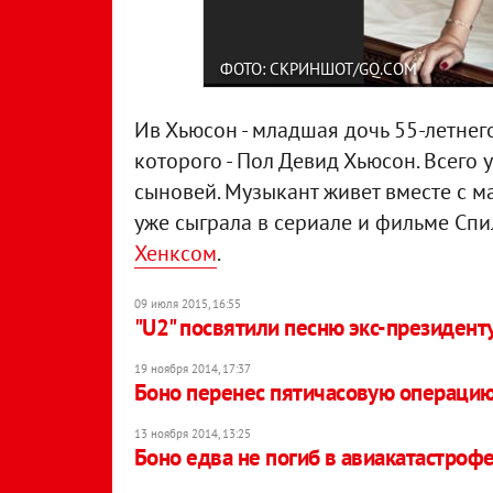
ФОТО: СКРИНШОТ/GQ.COM
Ив Хьюсон - младшая дочь 55-летнег
которого - Пол Девид Хьюсон. Всего 
сыновей. Музыкант живет вместе с м
уже сыграла в сериале и фильме Спи
Хенксом
.
09 июля 2015, 16:55
"U2" посвятили песню экс-президент
19 ноября 2014, 17:37
Боно перенес пятичасовую операци
13 ноября 2014, 13:25
Боно едва не погиб в авиакатастроф