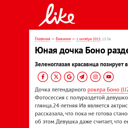
Главная
—
Бикини
—
1 октября 2015
, 13:36
Юная дочка Боно разде
Зеленоглазая красавица позирует в
Дочка легендарного
рокера Боно (U
Фотосессия с полураздетой девушк
глянца.24-летняя Ив является актри
рассказала, что пока не готова стан
об этом. Девушка даже считает, что е