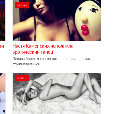
Бикини
ни
Настя Каменских исполнила
эротический танец
Певица борется со стеснительностью, занимаясь
стрип-пластикой.
Бикини