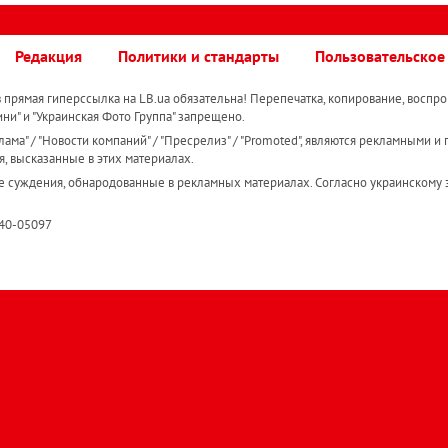
Редакция
Политики и стандарты
Пользовательское
прямая гиперссылка на LB.ua обязательна! Перепечатка, копирование, воспро
ини" и "Украинская Фото Группа" запрещено.
ама" / "Новости компаний" / "Пресрелиз" / "Promoted", являются рекламными и 
я, высказанные в этих материалах.
е суждения, обнародованные в рекламных материалах. Согласно украинскому з
R40-05097