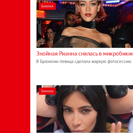
Бикини
Знойная Рианна снялась в микробики
В Бразилии певица сделала жаркую фотосессию.
Бикини