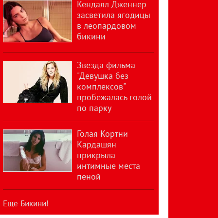
Кендалл Дженнер
засветила ягодицы
в леопардовом
бикини
Звезда фильма
"Девушка без
комплексов"
пробежалась голой
по парку
Голая Кортни
Кардашян
прикрыла
интимные места
пеной
Еще Бикини!