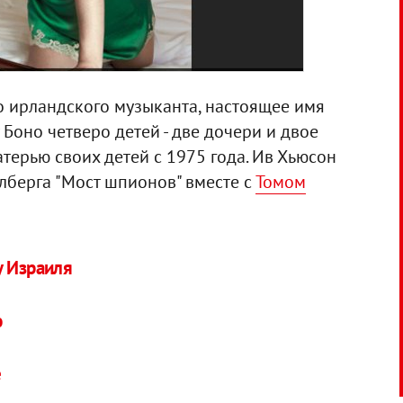
о ирландского музыканта, настоящее имя
у Боно четверо детей - две дочери и двое
атерью своих детей с 1975 года. Ив Хьюсон
лберга "Мост шпионов" вместе с
Томом
у Израиля
ю
е