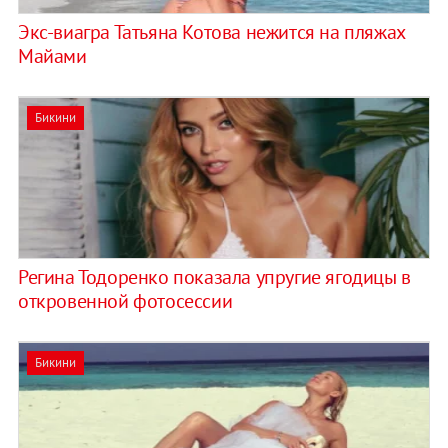
Экс-виагра Татьяна Котова нежится на пляжах
Майами
Бикини
Регина Тодоренко показала упругие ягодицы в
откровенной фотосессии
Бикини