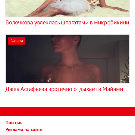
Волочкова увлеклась шпагатами в микробикини
Бикини
Даша Астафьева эротично отдыхает в Майами
Про нас
Реклама на сайте