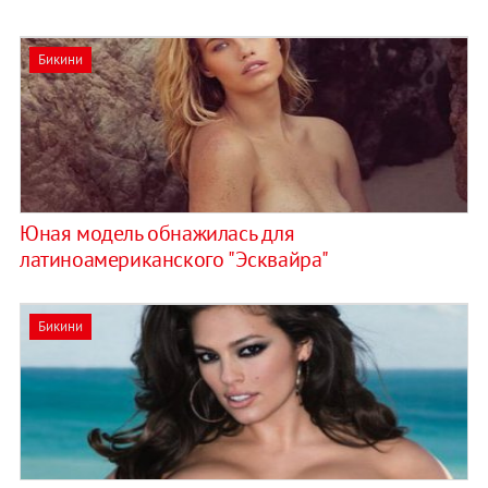
Бикини
Юная модель обнажилась для
латиноамериканского "Эсквайра"
Бикини