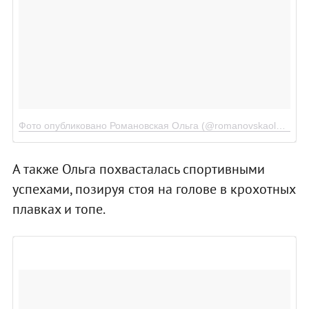
Фото опубликовано Романовская Ольга (@romanovskaolga)
Дек
А также Ольга похвасталась спортивными
успехами, позируя стоя на голове в крохотных
плавках и топе.