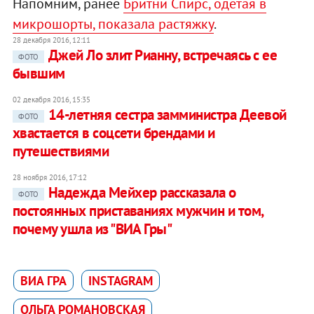
Напомним, ранее
Бритни Спирс, одетая в
микрошорты, показала растяжку
.
28 декабря 2016, 12:11
Джей Ло злит Рианну, встречаясь с ее
ФОТО
бывшим
02 декабря 2016, 15:35
14-летняя сестра замминистра Деевой
ФОТО
хвастается в соцсети брендами и
путешествиями
28 ноября 2016, 17:12
Надежда Мейхер рассказала о
ФОТО
постоянных приставаниях мужчин и том,
почему ушла из "ВИА Гры"
ВИА ГРА
INSTAGRAM
ОЛЬГА РОМАНОВСКАЯ