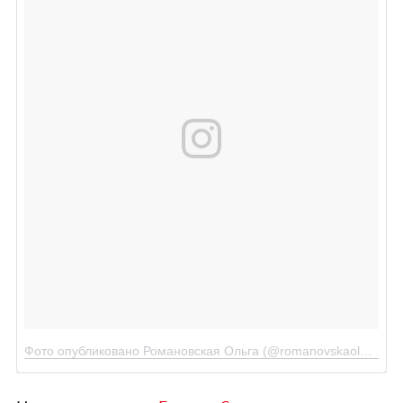
Фото опубликовано Романовская Ольга (@romanovskaolga)
Дек