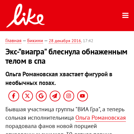
Главная
—
Бикини
—
28 декабря 2016
, 17:42
Экс-"виагра" блеснула обнаженным
телом в спа
Ольга Романовская хвастает фигурой в
необычных позах.
Бывшая участница группы "ВИА Гра", а теперь
сольная исполнительница
Ольга Романовская
порадовала фанов новой порцией