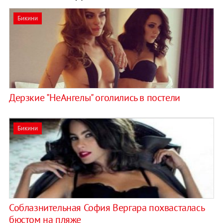
Бикини
Дерзкие "НеАнгелы" оголились в постели
Бикини
Соблазнительная София Вергара похвасталась
бюстом на пляже