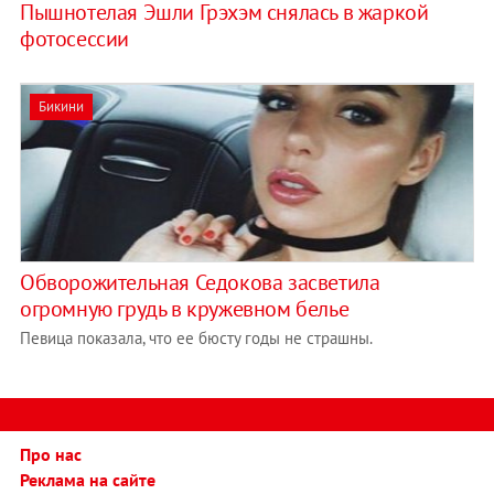
Пышнотелая Эшли Грэхэм снялась в жаркой
фотосессии
Бикини
Обворожительная Седокова засветила
огромную грудь в кружевном белье
Певица показала, что ее бюсту годы не страшны.
Про нас
Реклама на сайте