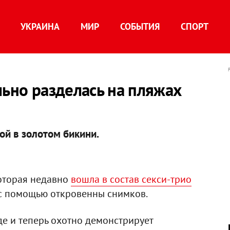
УКРАИНА
МИР
СОБЫТИЯ
СПОРТ
льно разделась на пляжах
ой в золотом бикини.
которая недавно
вошла в состав секси-трио
е с помощью откровенны снимков.
де и теперь охотно демонстрирует