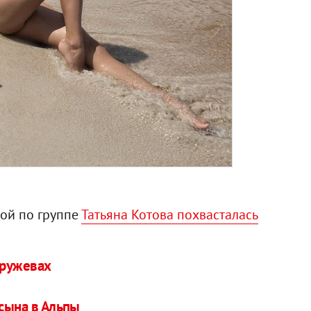
ой по группе
Татьяна Котова похвасталась
кружевах
 сына в Альпы