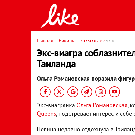
Главная
—
Бикини
—
3 апреля 2017
, 17:30
Экс-виагра соблазните
Таиланда
Ольга Романовская поразила фигур
Экс-виагрянка
Ольга Романовская
, 
Queens
, подогревает интерес к себ
Певица недавно отдохнула в Таилан