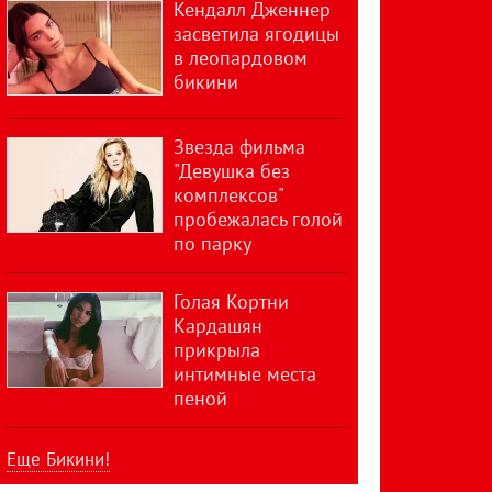
Кендалл Дженнер
засветила ягодицы
в леопардовом
бикини
Звезда фильма
"Девушка без
комплексов"
пробежалась голой
по парку
Голая Кортни
Кардашян
прикрыла
интимные места
пеной
Еще Бикини!