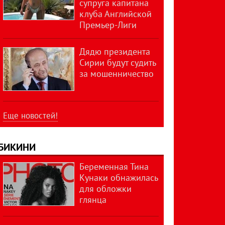
супруга капитана
клуба Английской
Премьер-Лиги
Дядю президента
Сирии будут судить
за мошенничество
Еще новостей!
БИКИНИ
Беременная Тина
Кунаки обнажилась
для обложки
глянца