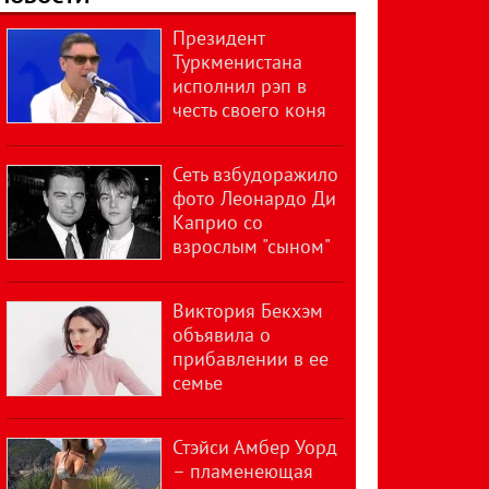
Президент
Туркменистана
исполнил рэп в
честь своего коня
Сеть взбудоражило
фото Леонардо Ди
Каприо со
взрослым "сыном"
Виктория Бекхэм
объявила о
прибавлении в ее
семье
Стэйси Амбер Уорд
– пламенеющая