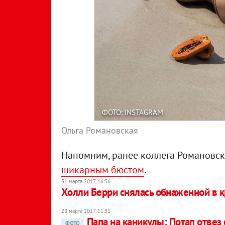
ФОТО: INSTAGRAM
Ольга Романовская
Напомним, ранее коллега Романовск
шикарным бюстом
.
31 марта 2017, 16:36
Холли Берри снялась обнаженной в 
28 марта 2017, 11:31
Папа на каникулы: Потап отвез
ФОТО