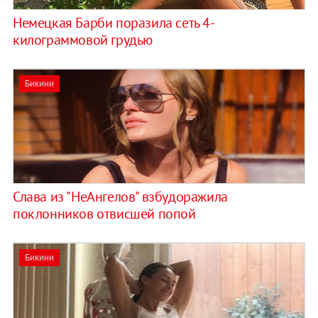
Немецкая Барби поразила сеть 4-
килограммовой грудью
Бикини
Слава из "НеАнгелов" взбудоражила
поклонников отвисшей попой
Бикини