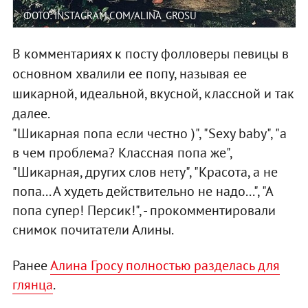
ФОТО: INSTAGRAM.COM/ALINA_GROSU
В комментариях к посту фолловеры певицы в
основном хвалили ее попу, называя ее
шикарной, идеальной, вкусной, классной и так
далее.
"Шикарная попа если честно )", "Sexy baby", "а
в чем проблема? Классная попа же",
"Шикарная, других слов нету", "Красота, а не
попа... А худеть действительно не надо...", "А
попа супер! Персик!", - прокомментировали
снимок почитатели Алины.
Ранее
Алина Гросу полностью разделась для
глянца
.