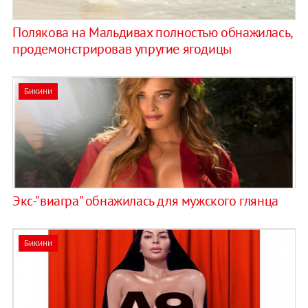
Полякова на Мальдивах полностью обнажилась,
продемонстрировав упругие ягодицы
Бикини
Экс-"виагра" обнажилась для мужского глянца
Бикини