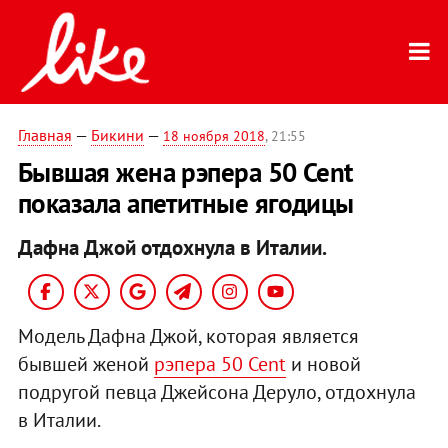
Главная
—
Бикини
—
18 ноября 2018
, 21:55
Бывшая жена рэпера 50 Cent
показала апетитные ягодицы
Дафна Джой отдохнула в Италии.
Модель Дафна Джой, которая является
бывшей женой
рэпера 50 Cent
и новой
подругой певца Джейсона Деруло, отдохнула
в Италии.