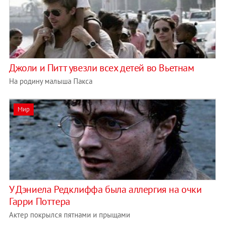
Джоли и Питт увезли всех детей во Вьетнам
На родину малыша Пакса
Мир
У Дэниела Редклиффа была аллергия на очки
Гарри Поттера
Актер покрылся пятнами и прыщами