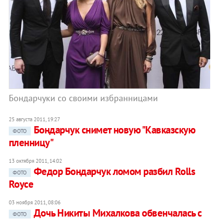
Бондарчуки со своими избранницами
25 августа 2011, 19:27
Бондарчук снимет новую "Кавказскую
ФОТО
пленницу"
13 октября 2011, 14:02
Федор Бондарчук ломом разбил Rolls
ФОТО
Royce
03 ноября 2011, 08:06
Дочь Никиты Михалкова обвенчалась с
ФОТО