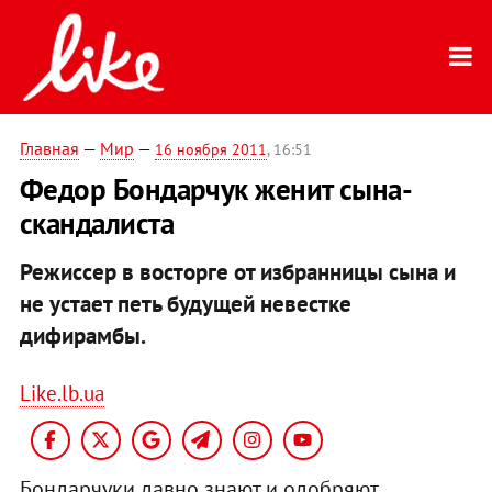
Главная
—
Мир
—
16 ноября 2011
, 16:51
Федор Бондарчук женит сына-
скандалиста
Режиссер в восторге от избранницы сына и
не устает петь будущей невестке
дифирамбы.
Like.lb.ua
Бондарчуки давно знают и одобряют