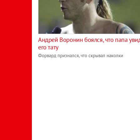
Андрей Воронин боялся, что папа уви
его тату
Форвард признался, что скрывал наколки