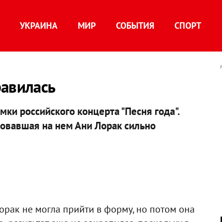
УКРАИНА
МИР
СОБЫТИЯ
СПОРТ
равилась
и российского концерта "Песня года".
вовавшая на нем Ани Лорак сильно
рак не могла прийти в форму, но потом она