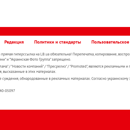
Редакция
Политики и стандарты
Пользовательское
прямая гиперссылка на LB.ua обязательна! Перепечатка, копирование, воспро
ини" и "Украинская Фото Группа" запрещено.
ама" / "Новости компаний" / "Пресрелиз" / "Promoted", являются рекламными и 
я, высказанные в этих материалах.
е суждения, обнародованные в рекламных материалах. Согласно украинскому з
R40-05097