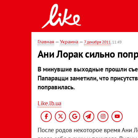
Главная
—
Украина
—
7 декабря 2011
, 11:49
Ани Лорак сильно поп
В минувшие выходные прошли съемк
Папарацци заметили, что присутст
поправилась.
Like.lb.ua
После родов некоторое время Ани Ло