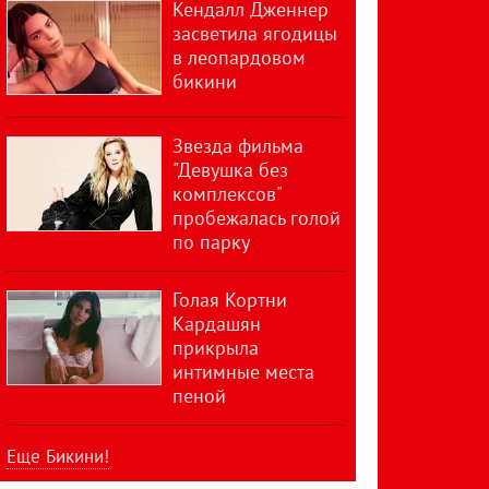
Кендалл Дженнер
засветила ягодицы
в леопардовом
бикини
Звезда фильма
"Девушка без
комплексов"
пробежалась голой
по парку
Голая Кортни
Кардашян
прикрыла
интимные места
пеной
Еще Бикини!