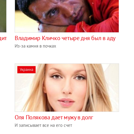
дит
Владимир Кличко четыре дня был в аду
Из-за камня в почках
Украина
Оля Полякова дает мужу в долг
И записывает все на его счет