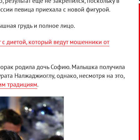
о, результат еще не закрепился, поскольку в
ссии певица приехала с новой фигурой.
шная грудь и полное лицо.
г с диетой, который ведут мошенники от
Лорак родила дочь Софию. Малышка получила
рата Налжаджиоглу, однако, несмотря на это,
ким традициям
.