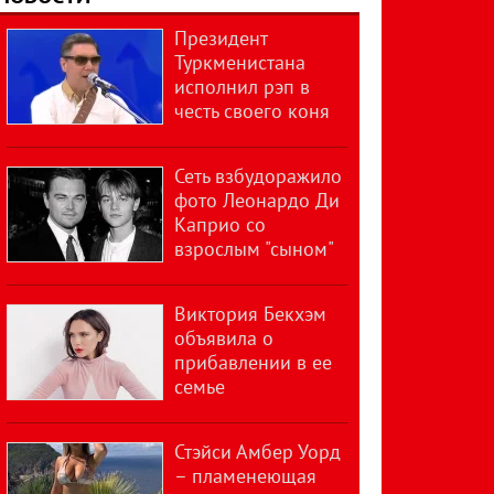
Президент
Туркменистана
исполнил рэп в
честь своего коня
Сеть взбудоражило
фото Леонардо Ди
Каприо со
взрослым "сыном"
Виктория Бекхэм
объявила о
прибавлении в ее
семье
Стэйси Амбер Уорд
– пламенеющая