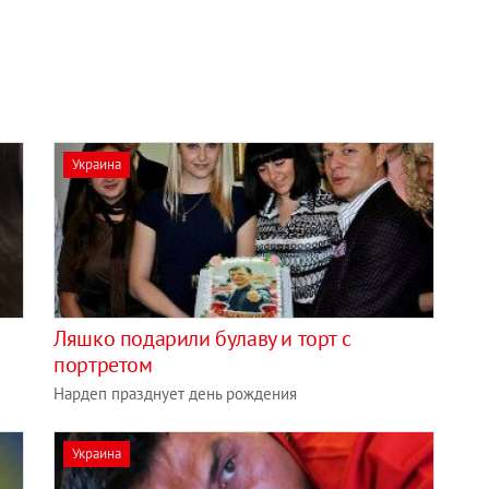
Украина
Ляшко подарили булаву и торт с
портретом
Нардеп празднует день рождения
Украина