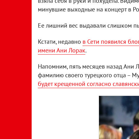
взяла себя в руки и похудела. Видим
минувшие выходные на концерт в Ро
Ее лишний вес выдавали слишком пы
Кстати, недавно
в Сети появился бло
имени Ани Лорак
.
Напомним, пять месяцев назад Ани 
фамилию своего турецкого отца – Му
будет крещенной согласно славянс