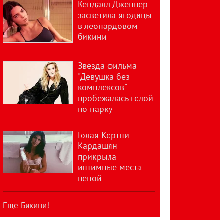
Кендалл Дженнер
засветила ягодицы
в леопардовом
бикини
Звезда фильма
"Девушка без
комплексов"
пробежалась голой
по парку
Голая Кортни
Кардашян
прикрыла
интимные места
пеной
Еще Бикини!