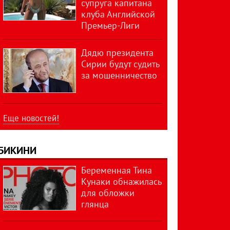
супруга капитана
клуба Английской
Премьер-Лиги
Дядю президента
Сирии будут судить
за мошенничество
Еще новостей!
БИКИНИ
Беременная Тина
Кунаки обнажилась
для обложки
глянца