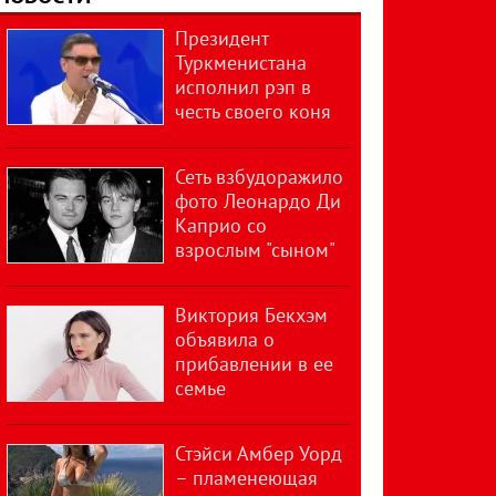
Президент
Туркменистана
исполнил рэп в
честь своего коня
Сеть взбудоражило
фото Леонардо Ди
Каприо со
взрослым "сыном"
Виктория Бекхэм
объявила о
прибавлении в ее
семье
Стэйси Амбер Уорд
– пламенеющая