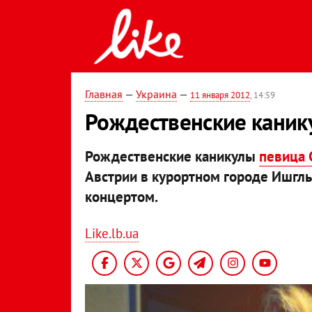
Главная
—
Украина
—
11 января 2012
, 14:59
Рождественские каник
Рождественские каникулы
певица 
Австрии в курортном городе Ишгль
концертом.
Like.lb.ua