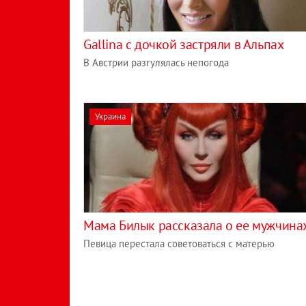
Gallina с дочкой застряли в Альпах
В Австрии разгулялась непогода
Украина
Мама Билык рассказала о ее мужчина
Певица перестала советоваться с матерью