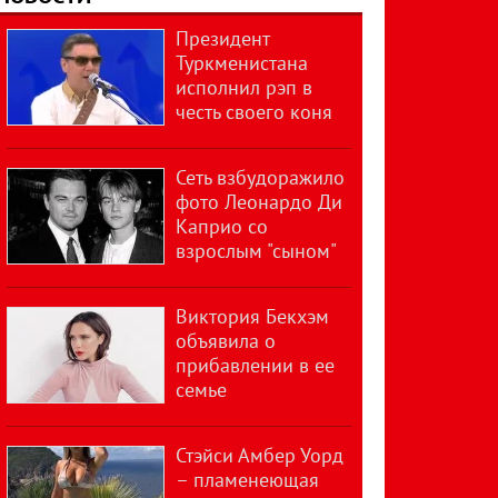
Президент
Туркменистана
исполнил рэп в
честь своего коня
Сеть взбудоражило
фото Леонардо Ди
Каприо со
взрослым "сыном"
Виктория Бекхэм
объявила о
прибавлении в ее
семье
Стэйси Амбер Уорд
– пламенеющая