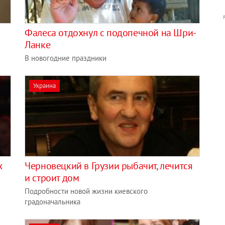
Фалеса отдохнул с подопечной на Шри-
Ланке
В новогодние праздники
Украина
х
Черновецкий в Грузии рыбачит, лечится
и строит дом
Подробности новой жизни киевского
градоначальника