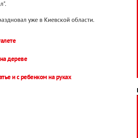
л".
раздновал уже в Киевской области.
уалете
 на дереве
тье и с ребенком на руках