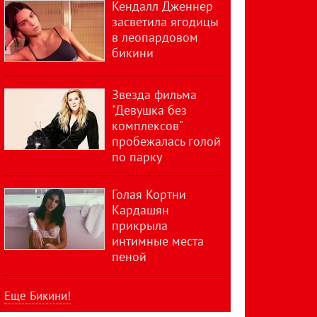
Кендалл Дженнер
засветила ягодицы
в леопардовом
бикини
Звезда фильма
"Девушка без
комплексов"
пробежалась голой
по парку
Голая Кортни
Кардашян
прикрыла
интимные места
пеной
Еще Бикини!