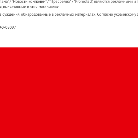
ама" / "Новости компаний" / "Пресрелиз" / "Promoted", являются рекламными и 
я, высказанные в этих материалах.
е суждения, обнародованные в рекламных материалах. Согласно украинскому з
R40-05097