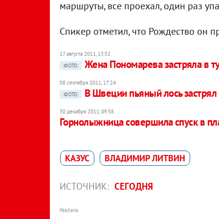
маршруты, все проехал, один раз упа
Спикер отметил, что Рождество он п
17 августа 2011, 13:52
Жена Пономарева застряла в т
ФОТО
08 сентября 2011, 17:24
В Швеции пьяный лось застрял
ФОТО
30 декабря 2011, 09:58
Горнолыжница совершила спуск в пла
КАЗУС
ВЛАДИМИР ЛИТВИН
ИСТОЧНИК:
СЕГОДНЯ
РЕКЛАМА