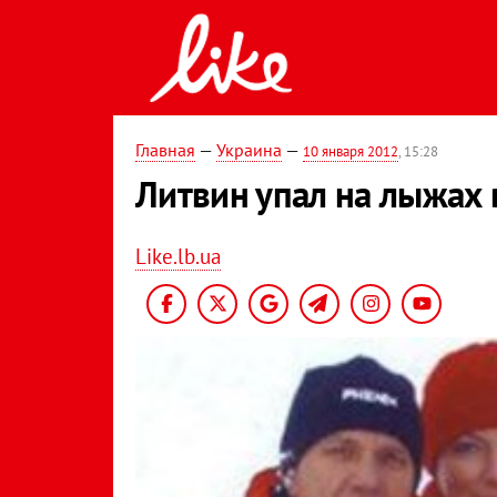
Главная
—
Украина
—
10 января 2012
, 15:28
Литвин упал на лыжах 
Like.lb.ua