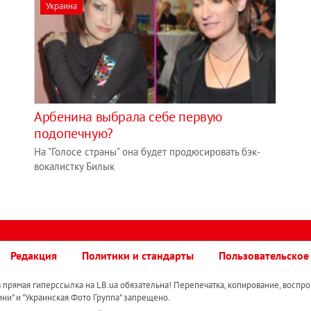
Украина
Арбенина выбрала себе первую
подопечную?
На "Голосе страны" она будет продюсировать бэк-
вокалистку Билык
Редакция
Политики и стандарты
Пользовательское
прямая гиперссылка на LB.ua обязательна! Перепечатка, копирование, воспро
ини" и "Украинская Фото Группа" запрещено.