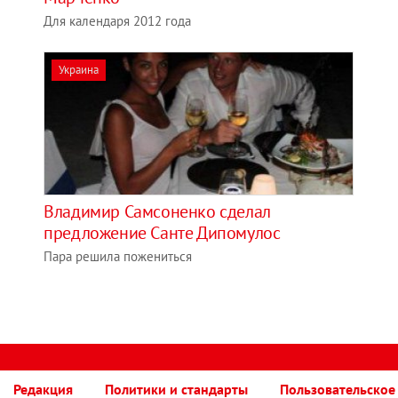
Для календаря 2012 года
Украина
Владимир Самсоненко сделал
предложение Санте Дипомулос
Пара решила пожениться
Редакция
Политики и стандарты
Пользовательское