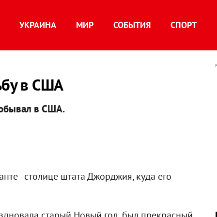
УКРАИНА
МИР
СОБЫТИЯ
СПОРТ
ьбу в США
обывал в США.
нте - столице штата Джорджия, куда его
аздновала старый Новый год, был прекрасный