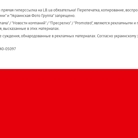
прямая гиперссылка на LB.ua обязательна! Перепечатка, копирование, воспро
ини" и "Украинская Фото Группа" запрещено.
ама" / "Новости компаний" / "Пресрелиз" / "Promoted", являются рекламными и 
я, высказанные в этих материалах.
е суждения, обнародованные в рекламных материалах. Согласно украинскому з
R40-05097