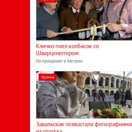
Кличко поел колбасок со
Шварценеггером
На празднике в Австрии
Украина
Завальская похвастала фотографиями
из отпуска