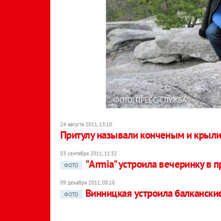
ФОТО: ПРЕСС-СЛУЖБА
24 августа 2011, 13:10
Притулу называли конченым и крыл
03 сентября 2011, 11:32
"Armia" устроила вечеринку в 
ФОТО
09 декабря 2011, 08:18
Винницкая устроила балкански
ФОТО