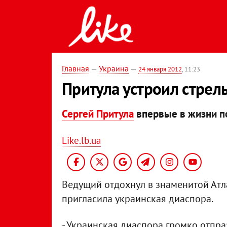
Главная
—
Украина
—
24 января 2012
, 11:23
Притула устроил стрел
Сергей Притула
впервые в жизни п
Like.lb.ua
Ведущий отдохнул в знаменитой Атла
пригласила украинская диаспора.
- Украинская диаспора громко отпр