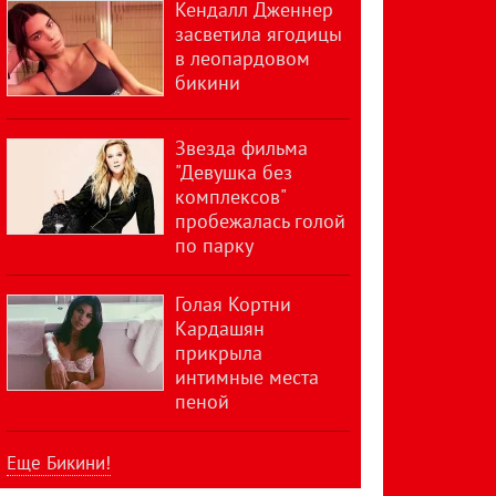
Кендалл Дженнер
засветила ягодицы
в леопардовом
бикини
Звезда фильма
"Девушка без
комплексов"
пробежалась голой
по парку
Голая Кортни
Кардашян
прикрыла
интимные места
пеной
Еще Бикини!