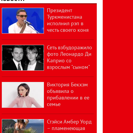
Президент
Туркменистана
исполнил рэп в
честь своего коня
Сеть взбудоражило
фото Леонардо Ди
Каприо со
взрослым "сыном"
Виктория Бекхэм
объявила о
прибавлении в ее
семье
Стэйси Амбер Уорд
– пламенеющая