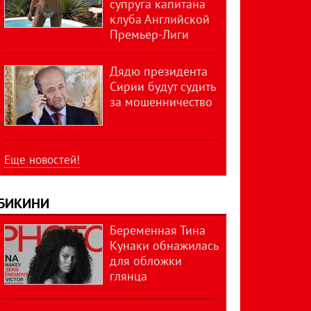
супруга капитана
клуба Английской
Премьер-Лиги
Дядю президента
Сирии будут судить
за мошенничество
Еще новостей!
БИКИНИ
Беременная Тина
Кунаки обнажилась
для обложки
глянца