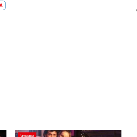
А
Украина