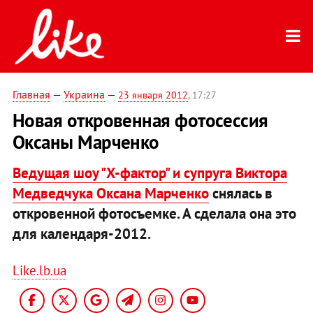
Главная
—
Украина
—
23 января 2012
, 17:27
Новая откровенная фотосессия
Оксаны Марченко
Ведущая шоу "Х-фактор" и супруга Виктора
Медведчука Оксана Марченко
снялась в
откровенной фотосъемке. А сделала она это
для календаря-2012.
Like.lb.ua