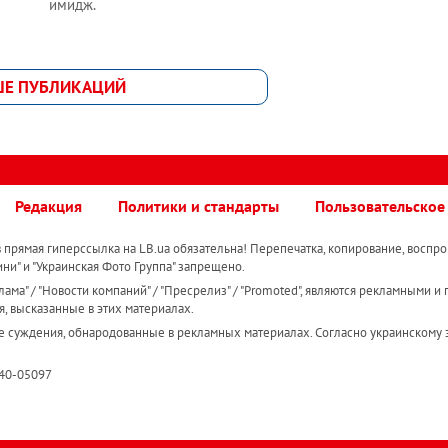
имидж.
ШЕ ПУБЛИКАЦИЙ
Редакция
Политики и стандарты
Пользовательское
прямая гиперссылка на LB.ua обязательна! Перепечатка, копирование, воспро
ини" и "Украинская Фото Группа" запрещено.
ама" / "Новости компаний" / "Пресрелиз" / "Promoted", являются рекламными и 
я, высказанные в этих материалах.
е суждения, обнародованные в рекламных материалах. Согласно украинскому з
R40-05097