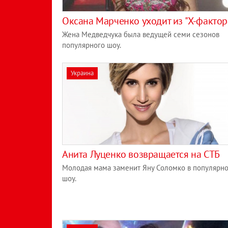
Оксана Марченко уходит из "X-фактор
Жена Медведчука была ведущей семи сезонов
популярного шоу.
Украина
Анита Луценко возвращается на СТБ
Молодая мама заменит Яну Соломко в популярн
шоу.