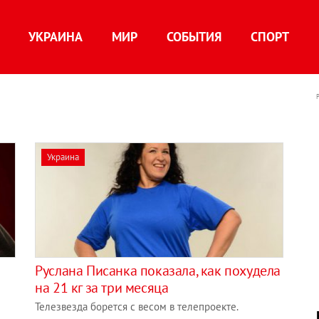
УКРАИНА
МИР
СОБЫТИЯ
СПОРТ
Украина
Руслана Писанка показала, как похудела
на 21 кг за три месяца
Телезвезда борется с весом в телепроекте.