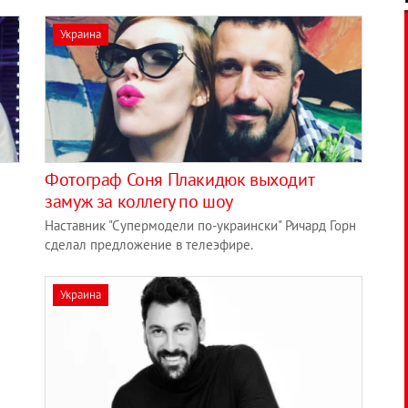
Украина
Фотограф Соня Плакидюк выходит
замуж за коллегу по шоу
Наставник "Супермодели по-украински" Ричард Горн
сделал предложение в телеэфире.
Украина