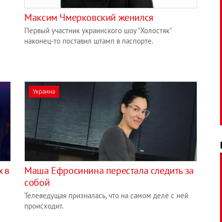
Максим Чмерковский женился
Первый участник украинского шоу "Холостяк"
наконец-то поставил штамп в паспорте.
Украина
х в
Маша Ефросинина перестала следить за
собой
Телеведущая призналась, что на самом деле с ней
происходит.