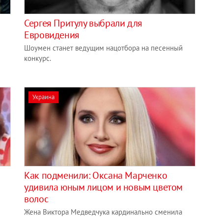
Сергея Притулу выбрали для
Евровидения
Шоумен станет ведущим нацотбора на песенный
конкурс.
Украина
Как подменили: Оксана Марченко
удивила юным лицом и новым цветом
волос
Жена Виктора Медведчука кардинально сменила