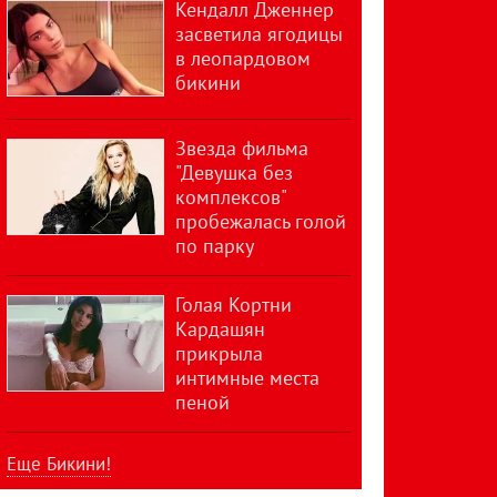
Кендалл Дженнер
засветила ягодицы
в леопардовом
бикини
Звезда фильма
"Девушка без
комплексов"
пробежалась голой
по парку
Голая Кортни
Кардашян
прикрыла
интимные места
пеной
Еще Бикини!