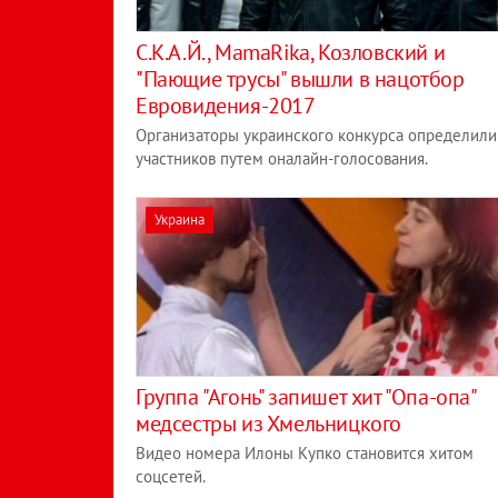
С.К.А.Й., MamaRikа, Козловский и
"Пающие трусы" вышли в нацотбор
Евровидения-2017
Организаторы украинского конкурса определили
участников путем оналайн-голосования.
Украина
Группа "Агонь" запишет хит "Опа-опа"
медсестры из Хмельницкого
Видео номера Илоны Купко становится хитом
соцсетей.