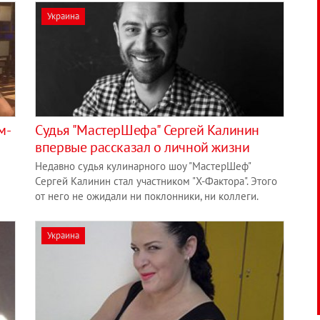
Украина
м-
Cудья "МастерШефа" Сергей Калинин
впервые рассказал о личной жизни
Недавно судья кулинарного шоу "МастерШеф"
Сергей Калинин стал участником "Х-Фактора". Этого
от него не ожидали ни поклонники, ни коллеги.
Украина