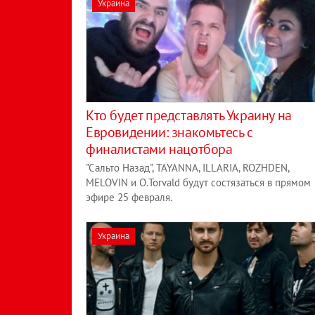
Украина
Кто будет представлять Украину на
Евровидении: знакомьтесь с
финалистами нацотбора
"Сальто Назад", TAYANNA, ILLARIA, ROZHDEN,
MELOVIN и O.Torvald будут состязаться в прямом
эфире 25 февраля.
Украина