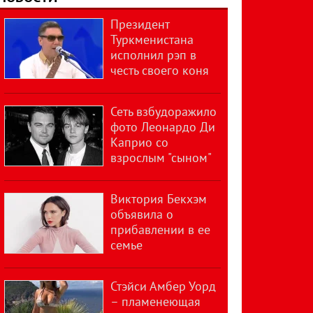
Президент
Туркменистана
исполнил рэп в
честь своего коня
Сеть взбудоражило
фото Леонардо Ди
Каприо со
взрослым "сыном"
Виктория Бекхэм
объявила о
прибавлении в ее
семье
Стэйси Амбер Уорд
– пламенеющая