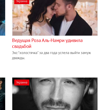
Украина
Ведущая Роза Аль-Намри удивила
свадьбой
Экс-"холостячка" за два года успела выйти замуж
дважды.
Украина