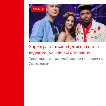
Украина
Хореограф Татьяна Денисова стала
ведущей российского телешоу
Танцовщица заняла судейское кресло рядом со
Светлаковым.