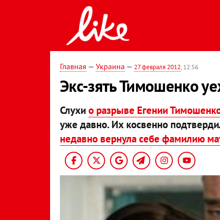
Главная
—
Украина
—
27 февраля 2012
, 12:56
Экс-зять Тимошенко уе
Слухи
о разрыве Егении Тимошенко
уже давно. Их косвенно подтверди
недавно вернула себе фамилию ма