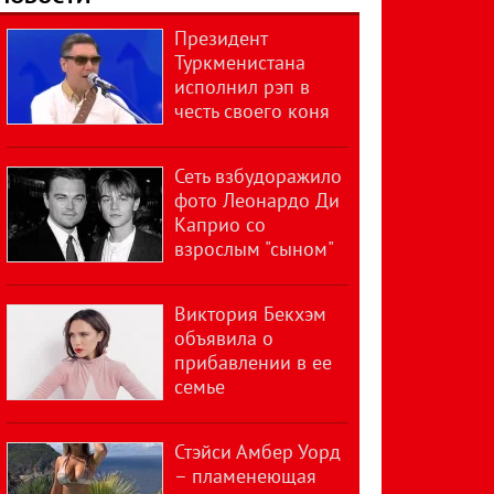
Президент
Туркменистана
исполнил рэп в
честь своего коня
Сеть взбудоражило
фото Леонардо Ди
Каприо со
взрослым "сыном"
Виктория Бекхэм
объявила о
прибавлении в ее
семье
Стэйси Амбер Уорд
– пламенеющая