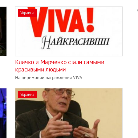
Украина
Кличко и Марченко стали самыми
красивыми людьми
На церемонии награждения VIVA
Украина