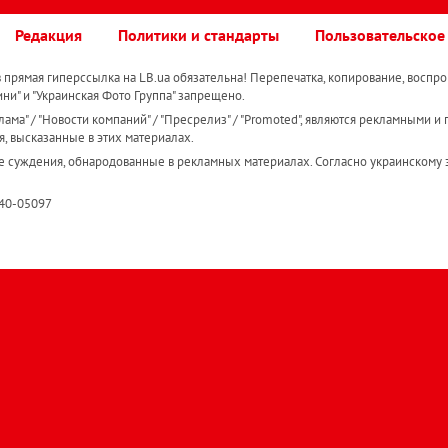
Редакция
Политики и стандарты
Пользовательское
прямая гиперссылка на LB.ua обязательна! Перепечатка, копирование, воспро
ини" и "Украинская Фото Группа" запрещено.
ама" / "Новости компаний" / "Пресрелиз" / "Promoted", являются рекламными и 
я, высказанные в этих материалах.
е суждения, обнародованные в рекламных материалах. Согласно украинскому з
R40-05097