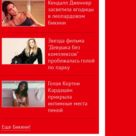
Кендалл Дженнер
засветила ягодицы
в леопардовом
бикини
Звезда фильма
"Девушка без
комплексов"
пробежалась голой
по парку
Голая Кортни
Кардашян
прикрыла
интимные места
пеной
Еще Бикини!