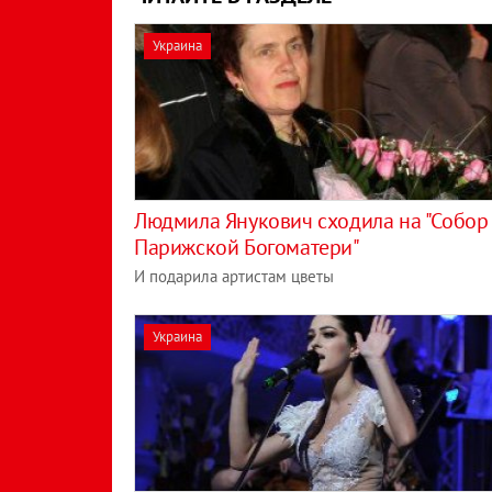
Украина
Людмила Янукович сходила на "Собор
Парижской Богоматери"
И подарила артистам цветы
Украина