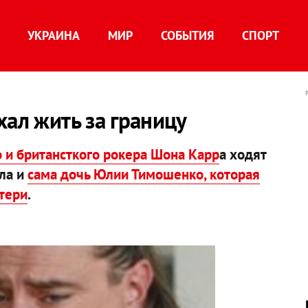
УКРАИНА
МИР
СОБЫТИЯ
СПОРТ
хал жить за границу
 и британсткого рокера Шона Карр
а ходят
ла и
сама дочь Юлии Тимошенко, которая
тери
.