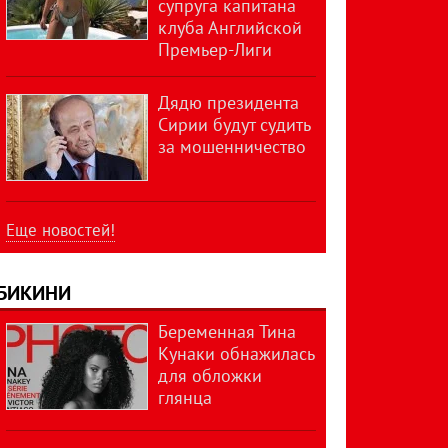
супруга капитана
клуба Английской
Премьер-Лиги
Дядю президента
Сирии будут судить
за мошенничество
Еще новостей!
БИКИНИ
Беременная Тина
Кунаки обнажилась
для обложки
глянца