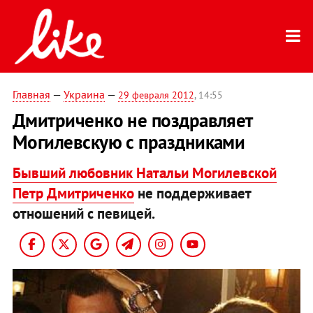
Главная
—
Украина
—
29 февраля 2012
, 14:55
Дмитриченко не поздравляет
Могилевскую с праздниками
Бывший любовник Натальи Могилевской
Петр Дмитриченко
не поддерживает
отношений с певицей.