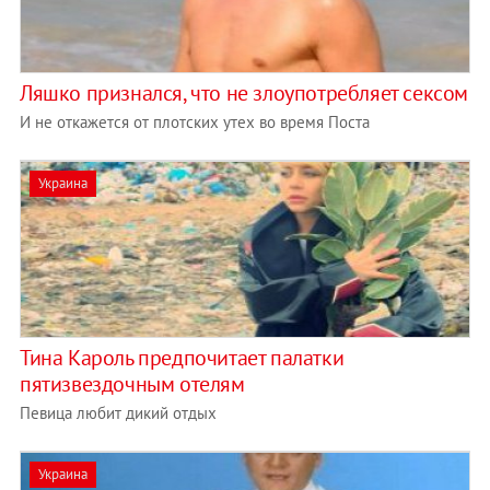
Ляшко признался, что не злоупотребляет сексом
И не откажется от плотских утех во время Поста
Украина
Тина Кароль предпочитает палатки
пятизвездочным отелям
Певица любит дикий отдых
Украина