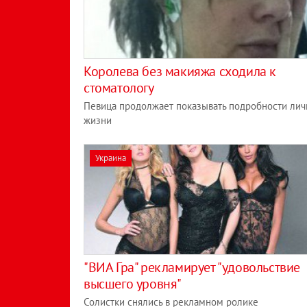
Королева без макияжа сходила к
стоматологу
Певица продолжает показывать подробности лич
жизни
Украина
"ВИА Гра" рекламирует "удовольствие
высшего уровня"
Солистки снялись в рекламном ролике