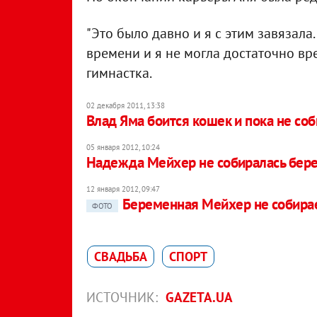
"Это было давно и я с этим завязала
времени и я не могла достаточно вре
гимнастка.
02 декабря 2011, 13:38
Влад Яма боится кошек и пока не со
05 января 2012, 10:24
Надежда Мейхер не собиралась бер
12 января 2012, 09:47
Беременная Мейхер не собира
ФОТО
СВАДЬБА
СПОРТ
ИСТОЧНИК:
GAZETA.UA