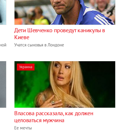
​Дети Шевченко проведут каникулы в
Киеве
ной
Учатся сыновья в Лондоне
Украина
Власова рассказала, как должен
целоваться мужчина
Ее мечты