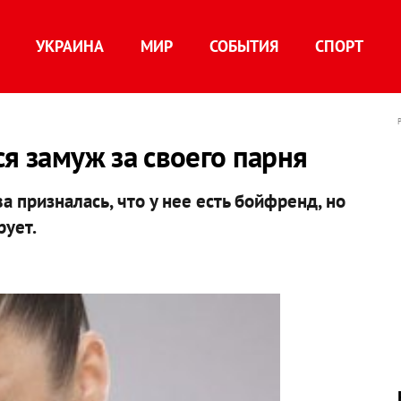
УКРАИНА
МИР
СОБЫТИЯ
СПОРТ
ся замуж за своего парня
а призналась, что у нее есть бойфренд, но
рует.