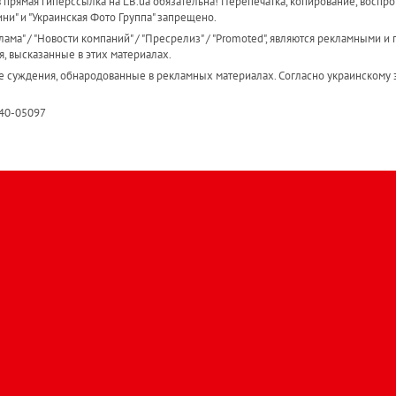
прямая гиперссылка на LB.ua обязательна! Перепечатка, копирование, воспро
ини" и "Украинская Фото Группа" запрещено.
ама" / "Новости компаний" / "Пресрелиз" / "Promoted", являются рекламными и 
я, высказанные в этих материалах.
е суждения, обнародованные в рекламных материалах. Согласно украинскому з
R40-05097