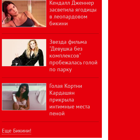
Кендалл Дженнер
засветила ягодицы
в леопардовом
бикини
Звезда фильма
"Девушка без
комплексов"
пробежалась голой
по парку
Голая Кортни
Кардашян
прикрыла
интимные места
пеной
Еще Бикини!