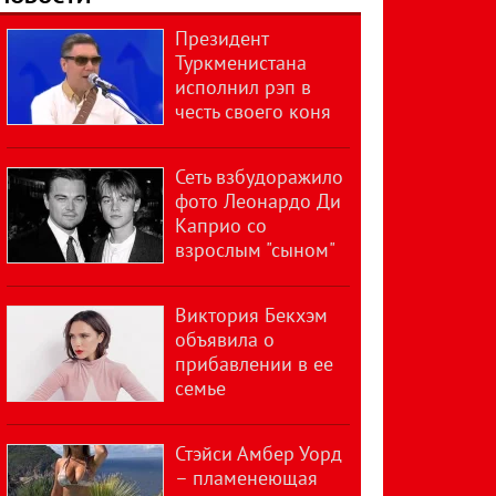
Президент
Туркменистана
исполнил рэп в
честь своего коня
Сеть взбудоражило
фото Леонардо Ди
Каприо со
взрослым "сыном"
Виктория Бекхэм
объявила о
прибавлении в ее
семье
Стэйси Амбер Уорд
– пламенеющая