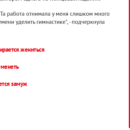
. Та работа отнимала у меня слишком много
мени уделить гимнастике", - подчеркнула
бирается жениться
еменеть
ется замуж