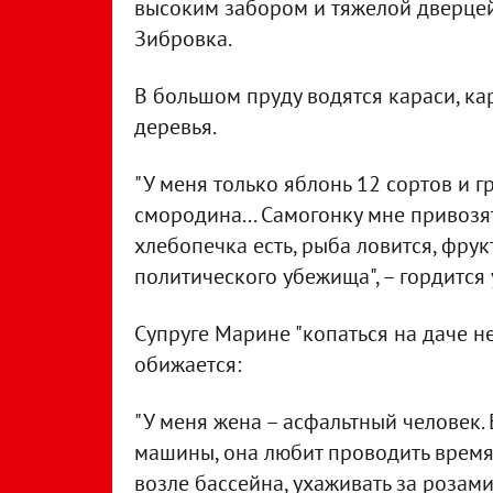
высоким забором и тяжелой дверцей
Зибровка.
В большом пруду водятся караси, ка
деревья.
"У меня только яблонь 12 сортов и 
смородина... Самогонку мне привозя
хлебопечка есть, рыба ловится, фру
политического убежища", – гордится
Супруге Марине "копаться на даче н
обижается:
"У меня жена – асфальтный человек. 
машины, она любит проводить время 
возле бассейна, ухаживать за розами