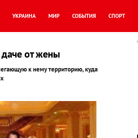
УКРАИНА
МИР
СОБЫТИЯ
СПОРТ
 даче от жены
легающую к нему территорию, куда
их