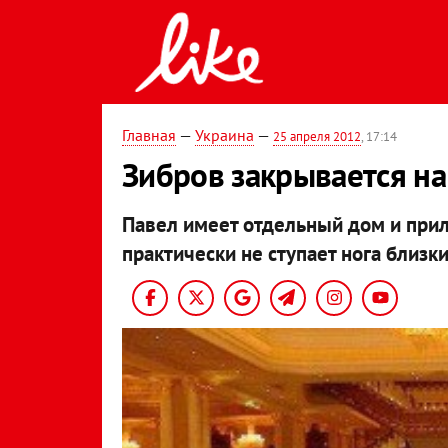
Главная
—
Украина
—
25 апреля 2012
, 17:14
Зибров закрывается на
Павел имеет отдельный дом и при
практически не ступает нога близк