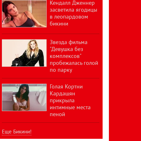
Кендалл Дженнер
засветила ягодицы
в леопардовом
бикини
Звезда фильма
"Девушка без
комплексов"
пробежалась голой
по парку
Голая Кортни
Кардашян
прикрыла
интимные места
пеной
Еще Бикини!