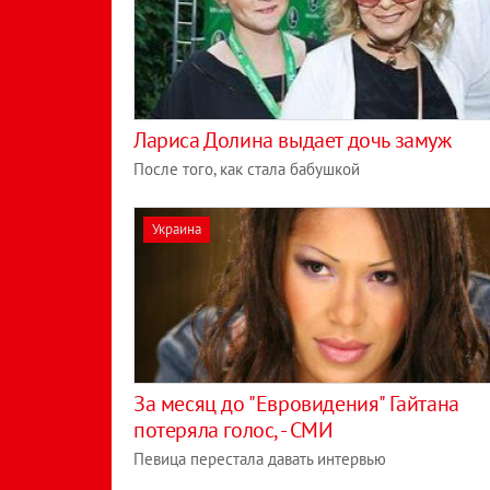
Лариса Долина выдает дочь замуж
После того, как стала бабушкой
Украина
За месяц до "Евровидения" Гайтана
потеряла голос, - СМИ
Певица перестала давать интервью