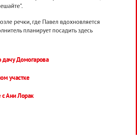
мешайте".
озле речки, где Павел вдохновляется
лнитель планирует посадить здесь
 дачу Домогарова
ном участке
 с Ани Лорак