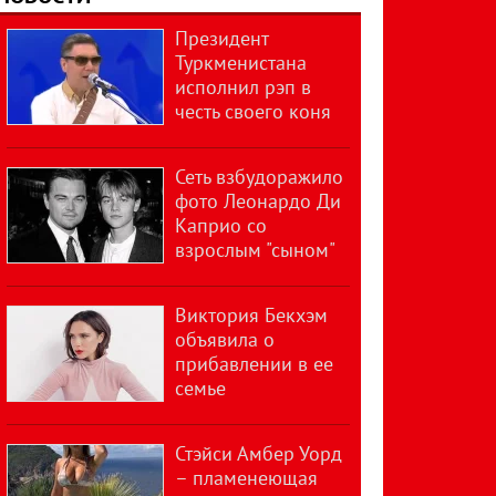
Президент
Туркменистана
исполнил рэп в
честь своего коня
Сеть взбудоражило
фото Леонардо Ди
Каприо со
взрослым "сыном"
Виктория Бекхэм
объявила о
прибавлении в ее
семье
Стэйси Амбер Уорд
– пламенеющая