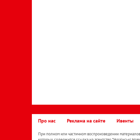
Про нас
Реклама на сайте
Ивенты
При полном или частичном воспроизведении материалов 
которых содержится ссылка на агентство "Українськi Нов