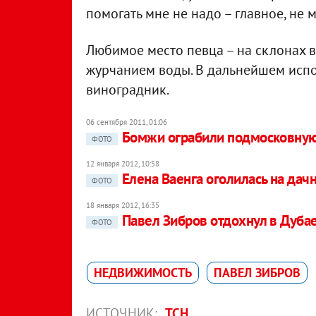
помогать мне не надо – главное, не 
Любимое место певца – на склонах в
журчанием воды. В дальнейшем испо
виноградник.
06 сентября 2011, 01:06
Бомжи ограбили подмосковную
ФОТО
12 января 2012, 10:58
Елена Ваенга оголилась на дач
ФОТО
18 января 2012, 16:35
Павел Зибров отдохнул в Дубае
ФОТО
НЕДВИЖИМОСТЬ
ПАВЕЛ ЗИБРОВ
ИСТОЧНИК:
ТСН