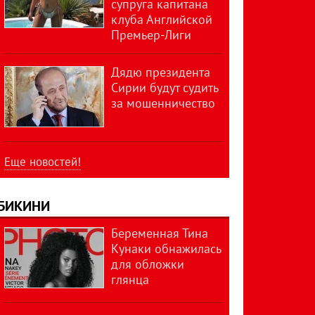
супруга капитана
клуба Английской
Премьер-Лиги
Дядю президента
Сирии будут судить
за мошенничество
Еще новостей!
БИКИНИ
Беременная Тина
Кунаки обнажилась
для обложки
глянца