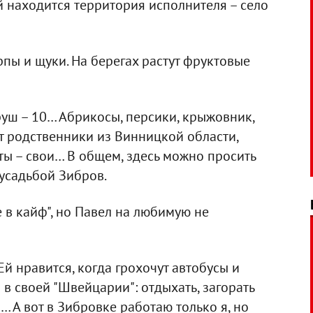
 находится территория исполнителя – село
рпы и щуки. На берегах растут фруктовые
груш – 10… Абрикосы, персики, крыжовник,
т родственники из Винницкой области,
кты – свои… В общем, здесь можно просить
 усадьбой Зибров.
е в кайф", но Павел на любимую не
Ей нравится, когда грохочут автобусы и
в своей "Швейцарии": отдыхать, загорать
… А вот в Зибровке работаю только я, но