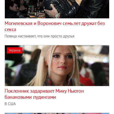
Могилевская и Воронович семь лет дружат без
секса
Певица настаивает, что они просто друзья
Украина
Поклонник задаривает Мику Ньютон
банановыми пудингами
В США