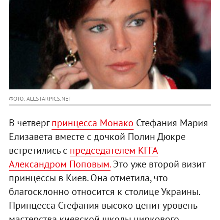
ФОТО: ALLSTARPICS.NET
В четверг
принцесса Монако
Стефания Мария
Елизавета вместе с дочкой Полин Дюкре
встретились с
председателем КГГА
Александром Поповым.
Это уже второй визит
принцессы в Киев. Она отметила, что
благосклонно относится к столице Украины.
Принцесса Стефания высоко ценит уровень
мастерства киевской школы циркового