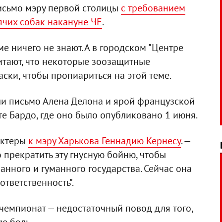
исьмо мэру первой столицы
с требованием
ячих собак накануне ЧЕ
.
ме ничего не знают. А в городском "Центре
итают, что некоторые зоозащитные
ски, чтобы пропиариться на этой теме.
и письмо Алена Делона и ярой французской
е Бардо, где оно было опубликовано 1 июня.
актеры
к мэру Харькова Геннадию Кернесу
. —
прекратить эту гнусную бойню, чтобы
нного и гуманного государства. Сейчас она
ответственность".
 чемпионат — недостаточный повод для того,
ю боль.