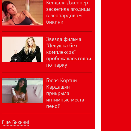
Кендалл Дженнер
засветила ягодицы
в леопардовом
бикини
Звезда фильма
"Девушка без
комплексов"
пробежалась голой
по парку
Голая Кортни
Кардашян
прикрыла
интимные места
пеной
Еще Бикини!