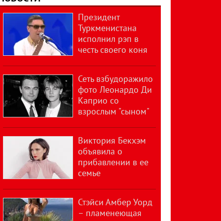
Президент
Туркменистана
исполнил рэп в
честь своего коня
Сеть взбудоражило
фото Леонардо Ди
Каприо со
взрослым "сыном"
Виктория Бекхэм
объявила о
прибавлении в ее
семье
Стэйси Амбер Уорд
– пламенеющая