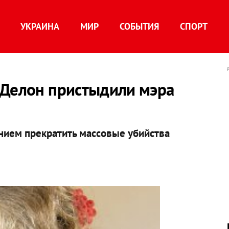
УКРАИНА
МИР
СОБЫТИЯ
СПОРТ
 Делон пристыдили мэра
нием прекратить массовые убийства