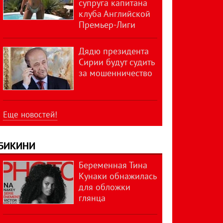
супруга капитана
клуба Английской
Премьер-Лиги
Дядю президента
Сирии будут судить
за мошенничество
Еще новостей!
БИКИНИ
Беременная Тина
Кунаки обнажилась
для обложки
глянца