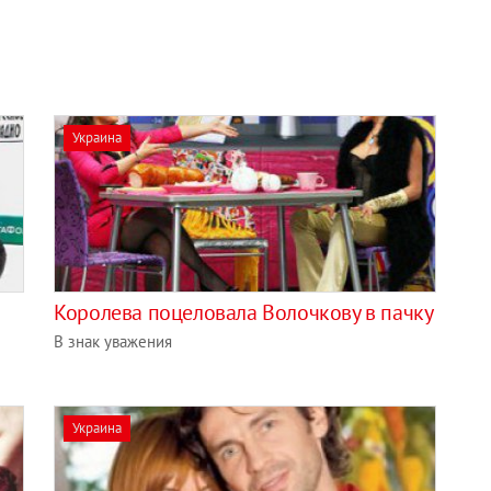
Украина
Королева поцеловала Волочкову в пачку
В знак уважения
Украина