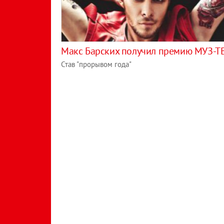
Макс Барских получил премию МУЗ-Т
Став "прорывом года"