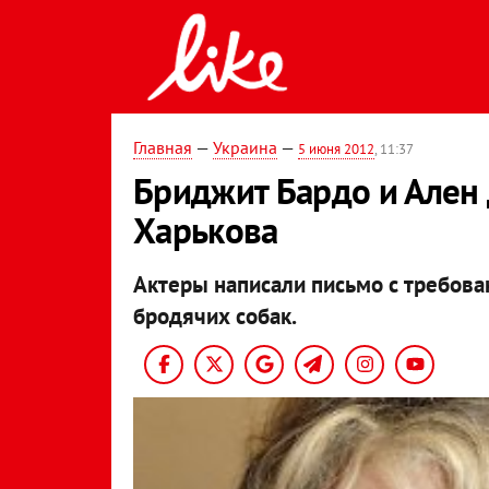
Главная
—
Украина
—
5 июня 2012
, 11:37
Бриджит Бардо и Ален
Харькова
Актеры написали письмо с требова
бродячих собак.