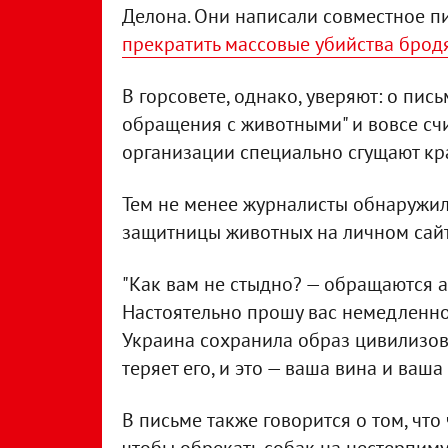
Делона. Они написали совместное п
прекратить массовые убийства брод
В горсовете, однако, уверяют: о пись
обращения с животными" и вовсе сч
организации специально сгущают кра
Тем не менее журналисты обнаружил
защитницы животных на личном сайт
"Как вам не стыдно? — обращаются 
Настоятельно прошу вас немедленно 
Украина сохранила образ цивилизова
теряет его, и это — ваша вина и ваша 
В письме также говорится о том, что
чтобы обрекать собак на нестерпиму