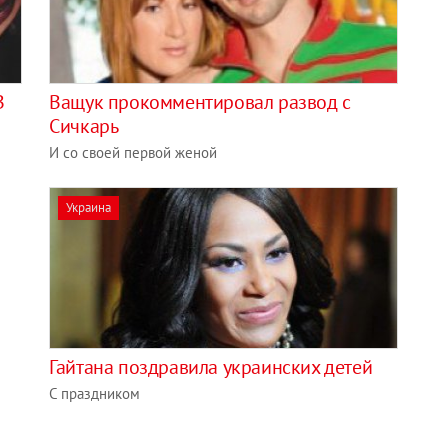
В
Ващук прокомментировал развод с
Сичкарь
И со своей первой женой
Украина
Гайтана поздравила украинских детей
С праздником