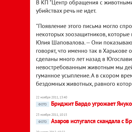
В КП "Центр обращения с животными
убийствах речь не идет.
"Появление этого письма могло спр
некоторых зоозащитников, которые 
Юлия Шаповалова. — Они показывают
говорят, что именно так в Харькове 
сделаны много лет назад в Югославии
невостребованным животным мы дей
гуманное усыпление. А в скором вре
бездомных животных, равного которо
22 ноября 2011, 13:40
Бриджит Бардо угрожает Януко
ФОТО
23 ноября 2011, 10:15
Азаров испугался скандала с Б
ФОТО
20 марта 2012, 10:22