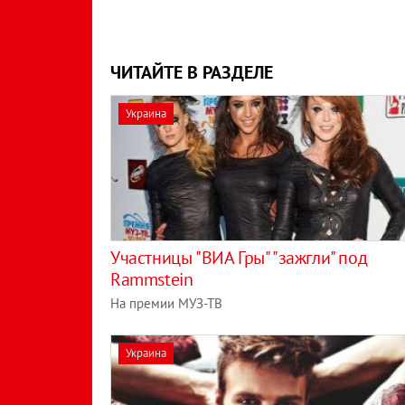
ЧИТАЙТЕ В РАЗДЕЛЕ
Украина
Участницы "ВИА Гры" "зажгли" под
Rammstein
На премии МУЗ-ТВ
Украина