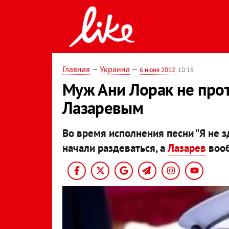
Главная
—
Украина
—
6 июня 2012
, 10:18
Муж Ани Лорак не прот
Лазаревым
Во время исполнения песни "Я не з
начали раздеваться, а
Лазарев
вооб