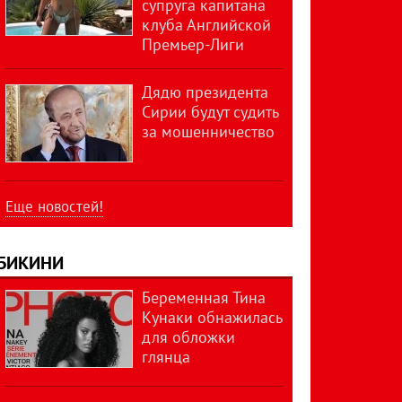
супруга капитана
клуба Английской
Премьер-Лиги
Дядю президента
Сирии будут судить
за мошенничество
Еще новостей!
БИКИНИ
Беременная Тина
Кунаки обнажилась
для обложки
глянца