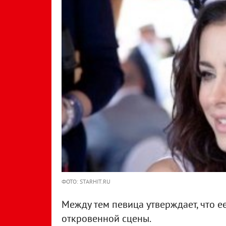
ФОТО: STARHIT.RU
Между тем певица утверждает, что е
откровенной сцены.