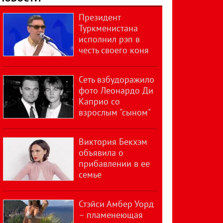
Президент
Туркменистана
исполнил рэп в
честь своего коня
Сеть взбудоражило
фото Леонардо Ди
Каприо со
взрослым "сыном"
Виктория Бекхэм
объявила о
прибавлении в ее
семье
Стэйси Амбер Уорд
– пламенеющая