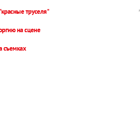
"красные труселя"
оргию на сцене
а съемках