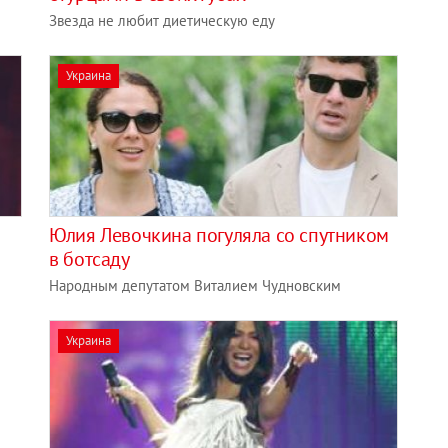
Звезда не любит диетическую еду
Украина
Юлия Левочкина погуляла со спутником
в ботсаду
Народным депутатом Виталием Чудновским
Украина