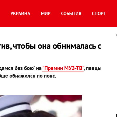
УКРАИНА
МИР
СОБЫТИЯ
СПОРТ
ив, чтобы она обнималась с
дамся без бою" на
"Премии МУЗ-ТВ"
, певцы
ще обнажился по пояс.