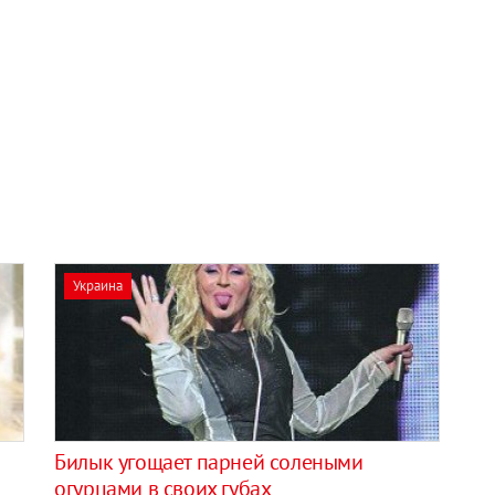
Украина
Билык угощает парней солеными
огурцами в своих губах