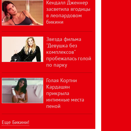
Кендалл Дженнер
засветила ягодицы
в леопардовом
бикини
Звезда фильма
"Девушка без
комплексов"
пробежалась голой
по парку
Голая Кортни
Кардашян
прикрыла
интимные места
пеной
Еще Бикини!