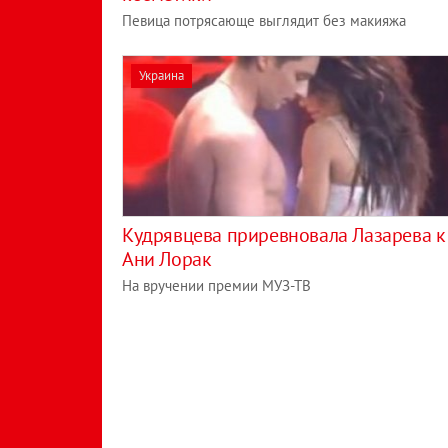
Певица потрясающе выглядит без макияжа
Украина
Кудрявцева приревновала Лазарева к
Ани Лорак
На вручении премии МУЗ-ТВ