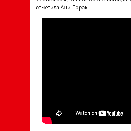
отметила Ани Лорак.