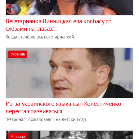
Вегетарианка Винницкая ела колбасу со
слезами на глазах
Когда становилась вегетарианкой
Украина
Из-за украинского языка сын Колесниченко
перестал развиваться
"Регионал" пожаловался на детский сад
Украина