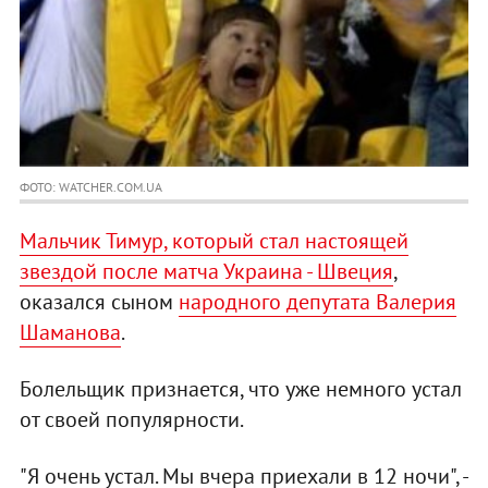
ФОТО: WATCHER.COM.UA
Мальчик Тимур, который стал настоящей
звездой после матча Украина - Швеция
,
оказался сыном
народного депутата Валерия
Шаманова
.
Болельщик признается, что уже немного устал
от своей популярности.
"Я очень устал. Мы вчера приехали в 12 ночи", -