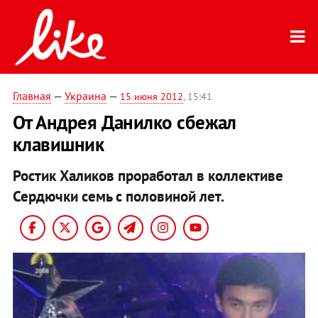
Главная
—
Украина
—
15 июня 2012
, 15:41
От Андрея Данилко сбежал
клавишник
Ростик Халиков проработал в коллективе
Сердючки семь с половиной лет.