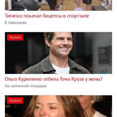
Тигипко покачал бицепсы в спортзале
В Николаеве
Украина
Ольга Куриленко отбила Тома Круза у жены?
На съемочной площадке
Украина