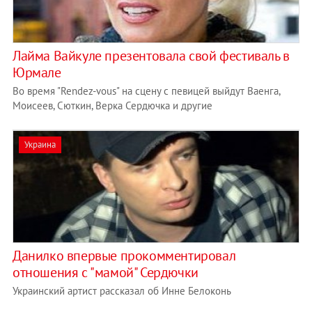
Лайма Вайкуле презентовала свой фестиваль в
Юрмале
Во время "Rendez-vous" на сцену с певицей выйдут Ваенга,
Моисеев, Сюткин, Верка Сердючка и другие
Украина
Данилко впервые прокомментировал
отношения с "мамой" Сердючки
Украинский артист рассказал об Инне Белоконь