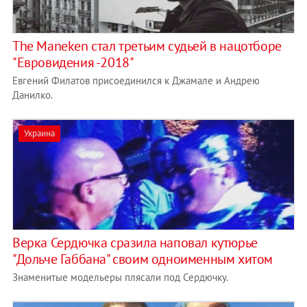
The Maneken стал третьим судьей в нацотборе
"Евровидения -2018"
Евгений Филатов присоединился к Джамале и Андрею
Данилко.
Украина
Верка Сердючка сразила наповал кутюрье
"Дольче Габбана" своим одноименным хитом
Знаменитые модельеры плясали под Сердючку.