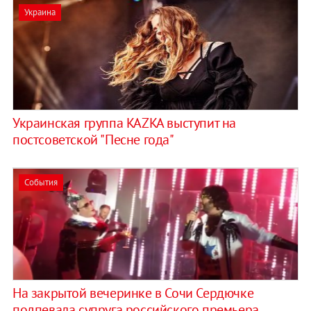
Украина
Украинская группа KAZKA выступит на
постсоветской "Песне года"
События
На закрытой вечеринке в Сочи Сердючке
подпевала супруга российского премьера