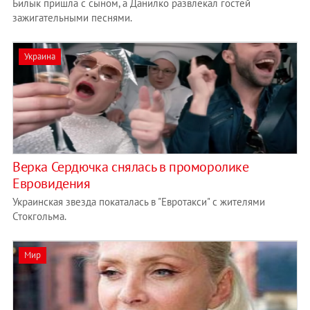
Билык пришла с сыном, а Данилко развлекал гостей
зажигательными песнями.
Украина
Верка Сердючка снялась в проморолике
Евровидения
Украинская звезда покаталась в "Евротакси" с жителями
Стокгольма.
Мир