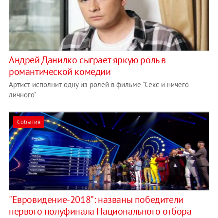
Андрей Данилко сыграет яркую роль в
романтической комедии
Артист исполнит одну из ролей в фильме "Секс и ничего
личного"
События
"Евровидение-2018": названы победители
первого полуфинала Национального отбора