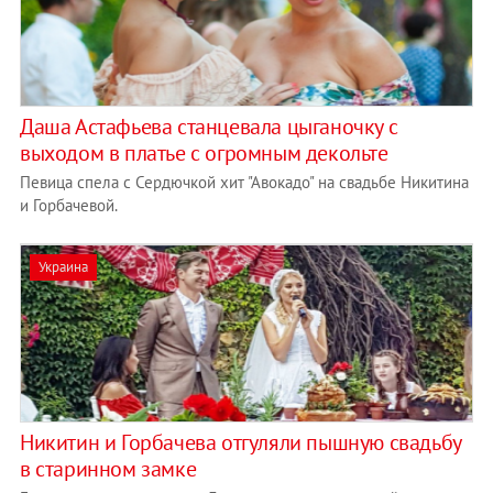
Даша Астафьева станцевала цыганочку с
выходом в платье с огромным декольте
Певица спела с Сердючкой хит "Авокадо" на свадьбе Никитина
и Горбачевой.
Украина
Никитин и Горбачева отгуляли пышную свадьбу
в старинном замке