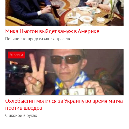
Мика Ньютон выйдет замуж в Америке
Певице это предсказал экстрасенс
Украина
Охлобыстин молился за Украину во время матча
против шведов
С иконой в руках