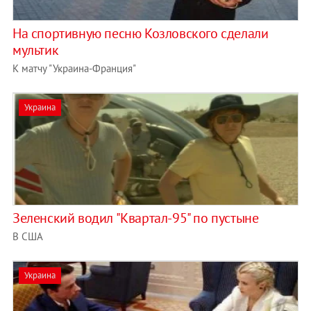
На спортивную песню Козловского сделали
мультик
К матчу "Украина-Франция"
Украина
Зеленский водил "Квартал-95" по пустыне
В США
Украина