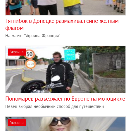
Тягнибок в Донецке размахивал сине-желтым
флагом
На матче "Украина-Франция"
Украина
Пономарев разъезжает по Европе на мотоцикле
Певец выбрал необычный способ для путешествий
Украина