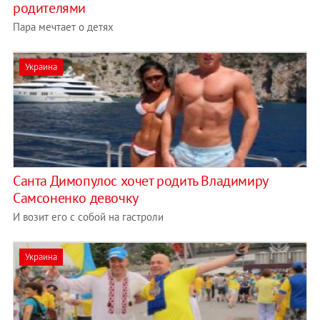
родителями
Пара мечтает о детях
Украина
Санта Димопулос хочет родить Владимиру
Самсоненко девочку
И возит его с собой на гастроли
Украина