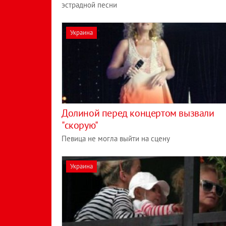
эстрадной песни
Украина
Долиной перед концертом вызвали
"скорую"
Певица не могла выйти на сцену
Украина