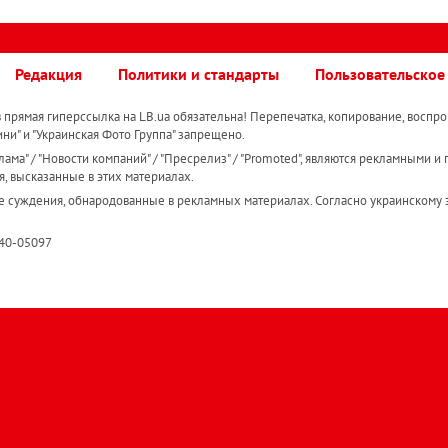
Редакция
Политики и стандарты
Пользовательское
прямая гиперссылка на LB.ua обязательна! Перепечатка, копирование, воспро
ини" и "Украинская Фото Группа" запрещено.
ама" / "Новости компаний" / "Пресрелиз" / "Promoted", являются рекламными и 
я, высказанные в этих материалах.
е суждения, обнародованные в рекламных материалах. Согласно украинскому з
R40-05097