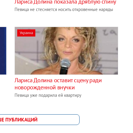
Лариса Долина показала дряблую спину
Певица не стесняется носить откровенные наряды
Украина
Лариса Долина оставит сцену ради
новорожденной внучки
Певица уже подарила ей квартиру
ШЕ ПУБЛИКАЦИЙ