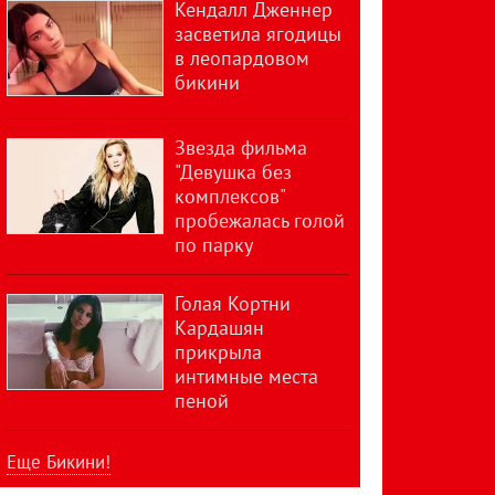
Кендалл Дженнер
засветила ягодицы
в леопардовом
бикини
Звезда фильма
"Девушка без
комплексов"
пробежалась голой
по парку
Голая Кортни
Кардашян
прикрыла
интимные места
пеной
Еще Бикини!