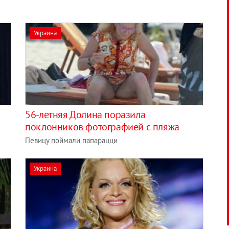
Украина
56-летняя Долина поразила
поклонников фотографией с пляжа
Певицу поймали папарацци
Украина