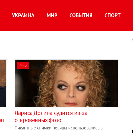
УКРАИНА
МИР
СОБЫТИЯ
СПОРТ
Мир
Лариса Долина судится из-за
ят
откровенных фото
Пикантные снимки певицы использовались в