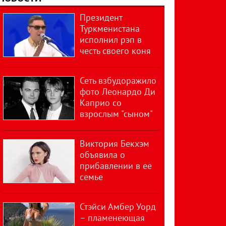
Президент
Туркменистана
исполнил рэп в
честь своего коня
Сеть взбудоражило
фото Леонардо Ди
Каприо со
взрослым "сыном"
Виктория Бекхэм
объявила о
прибавлении в ее
семье
Стэйси Амбер Уорд
– пламенеющая