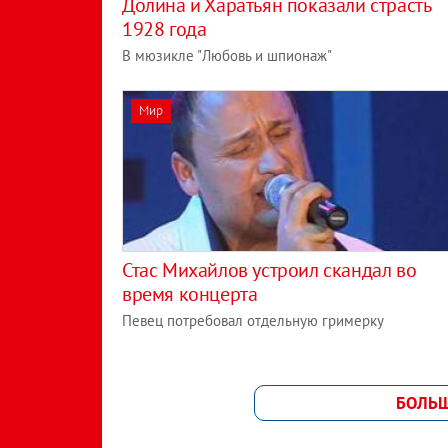
Долина и Харатьян показали страсть
1928 года
В мюзикле "Любовь и шпионаж"
Мир
Стас Михайлов устроил скандал во
время концерта
Певец потребовал отдельную гримерку
БОЛЬ