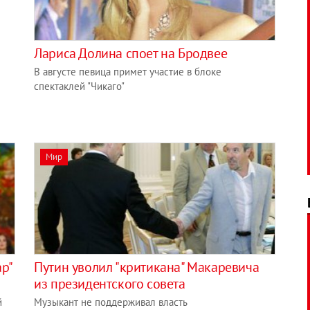
Лариса Долина споет на Бродвее
В августе певица примет участие в блоке
спектаклей "Чикаго"
Мир
р"
Путин уволил "критикана" Макаревича
из президентского совета
й
Музыкант не поддерживал власть