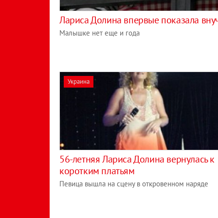
Лариса Долина впервые показала вну
Малышке нет еще и года
Украина
56-летняя Лариса Долина вернулась к
коротким платьям
Певица вышла на сцену в откровенном наряде