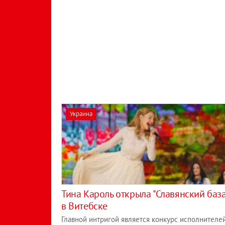
Украина
Тина Кароль открыла "Славянский база
в Витебске
Главной интригой является конкурс исполнителе