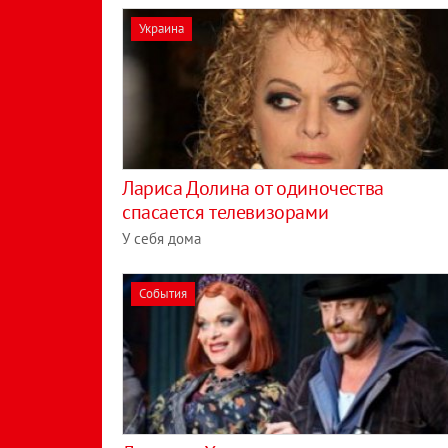
Украина
Лариса Долина от одиночества
спасается телевизорами
У себя дома
События