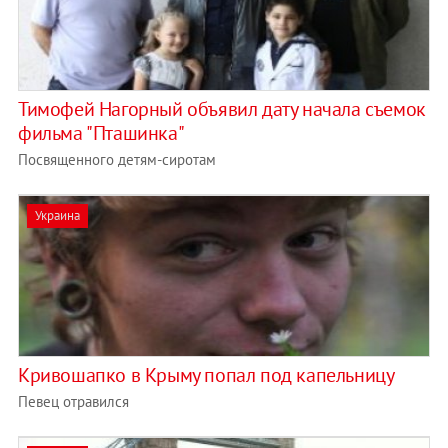
Тимофей Нагорный объявил дату начала съемок
фильма "Пташинка"
Посвященного детям-сиротам
Украина
Кривошапко в Крыму попал под капельницу
Певец отравился