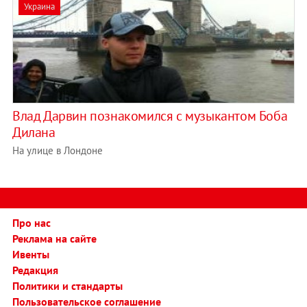
Украина
Влад Дарвин познакомился с музыкантом Боба
Дилана
На улице в Лондоне
Про нас
Реклама на сайте
Ивенты
Редакция
Политики и стандарты
Пользовательское соглашение