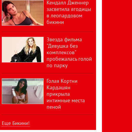
Кендалл Дженнер
засветила ягодицы
в леопардовом
бикини
Звезда фильма
"Девушка без
комплексов"
пробежалась голой
по парку
Голая Кортни
Кардашян
прикрыла
интимные места
пеной
Еще Бикини!