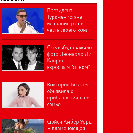
Президент
Туркменистана
исполнил рэп в
честь своего коня
Сеть взбудоражило
фото Леонардо Ди
Каприо со
взрослым "сыном"
Виктория Бекхэм
объявила о
прибавлении в ее
семье
Стэйси Амбер Уорд
– пламенеющая