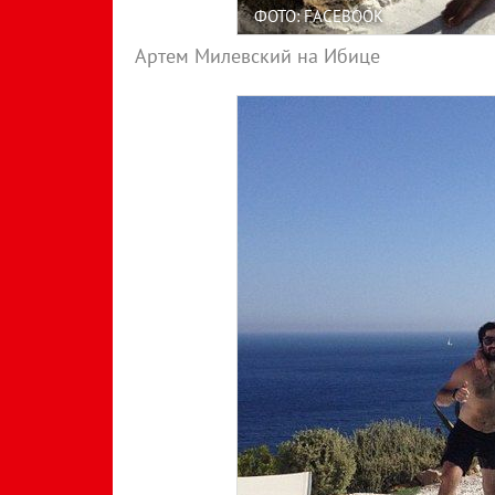
ФОТО: FACEBOOK
Артем Милевский на Ибице