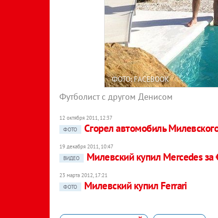
ФОТО: FACEBOOK
Футболист с другом Денисом
12 октября 2011, 12:37
Cгорел автомобиль Милевског
ФОТО
19 декабря 2011, 10:47
Милевский купил Mercedes за 
ВИДЕО
23 марта 2012, 17:21
Милевский купил Ferrari
ФОТО