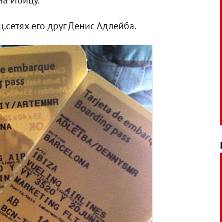
на Ибицу.
.сетях его друг Денис Адлейба.