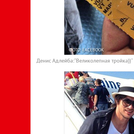
ФОТО: FACEBOOK
Денис Адлейба:"Великолепная тройка))"