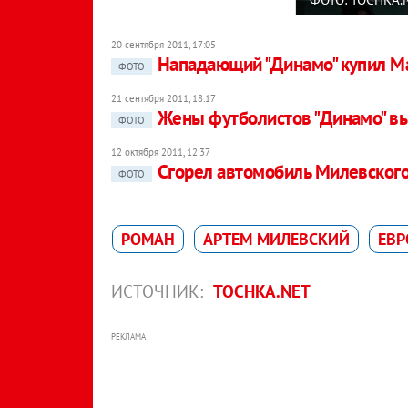
20 сентября 2011, 17:05
Нападающий "Динамо" купил Mas
ФОТО
21 сентября 2011, 18:17
Жены футболистов "Динамо" вы
ФОТО
12 октября 2011, 12:37
Cгорел автомобиль Милевског
ФОТО
РОМАН
АРТЕМ МИЛЕВСКИЙ
ЕВР
ИСТОЧНИК:
TOCHKA.NET
РЕКЛАМА