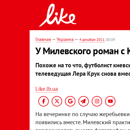
Главная
—
Украина
—
4 декабря 2011
, 00:09
У Милевского роман с 
Похоже на то что, футболист киевс
телеведущая Лера Крук снова вмес
Like.lb.ua
На вечеринке по случаю жеребьевки
появились вместе. Милевский практи