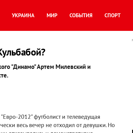
УКРАИНА
МИР
СОБЫТИЯ
СПОРТ
Кульбабой?
кого "Динамо" Артем Милевский и
те.
 "Евро-2012" футболист и телеведущая
чески весь вечер не отходил от девушки. Но