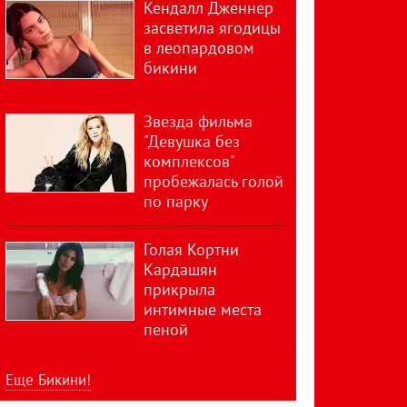
Кендалл Дженнер
засветила ягодицы
в леопардовом
бикини
Звезда фильма
"Девушка без
комплексов"
пробежалась голой
по парку
Голая Кортни
Кардашян
прикрыла
интимные места
пеной
Еще Бикини!