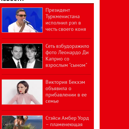
Президент
Туркменистана
исполнил рэп в
честь своего коня
Сеть взбудоражило
фото Леонардо Ди
Каприо со
взрослым "сыном"
Виктория Бекхэм
объявила о
прибавлении в ее
семье
Стэйси Амбер Уорд
– пламенеющая