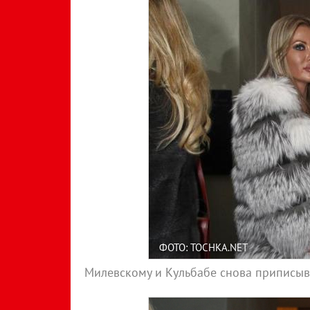
ФОТО: TOCHKA.NET
Милевскому и Кульбабе снова приписы