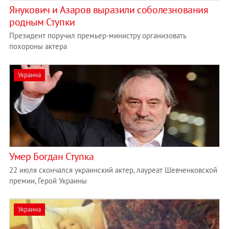
Янукович и Азаров выразили соболезнования
родным Ступки
Президент поручил премьер-министру организовать
похороны актера
Украина
Умер Богдан Ступка
22 июля скончался украинский актер, лауреат Шевченковской
премии, Герой Украины
Украина