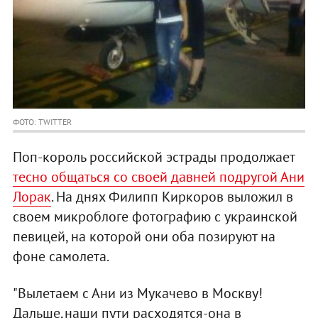
ФОТО: TWITTER
Поп-король российской эстрады продолжает
тесно общаться со своей давней подругой Ани
Лорак
. На днях Филипп Киркоров выложил в
своем микроблоге фотографию с украинской
певицей, на которой они оба позируют на
фоне самолета.
"Вылетаем с Ани из Мукачево в Москву!
Дальше,наши пути расходятся-она в