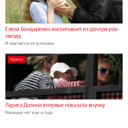
Елена Бондаренко воспитывает из дочери рок-
звезду
И хвастается ее успехами
Украина
Лариса Долина впервые показала внучку
Малышке нет еще и года