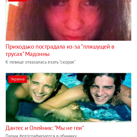
Приходько пострадала из-за "пляшущей в
трусах" Мадонны
К певице отказалась ехать "скорая"
Украина
Дантес и Олейник: "Мы не геи"
Парни фотографируются в обнимку