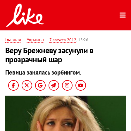
Главная
—
Украина
—
7 августа 2012
, 15:26
Веру Брежневу засунули в
прозрачный шар
Певица занялась зорбингом.