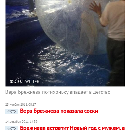
ФОТО: TWITTER
Вера Брежнева потихоньку впадает в детство
25 ноября 2011, 08:17
Вера Брежнева показала соски
ФОТО
14 декабря 2011, 14:39
Брежнева встретит Новый год с мужем, а
ФОТО